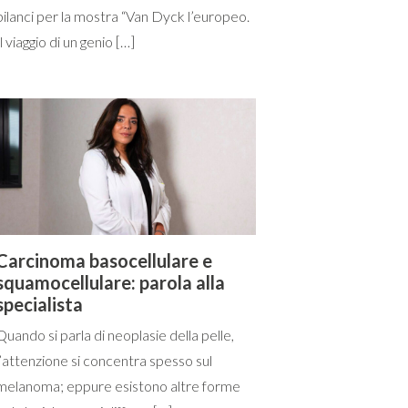
bilanci per la mostra “Van Dyck l’europeo.
Il viaggio di un genio […]
Carcinoma basocellulare e
squamocellulare: parola alla
specialista
Quando si parla di neoplasie della pelle,
l’attenzione si concentra spesso sul
melanoma; eppure esistono altre forme