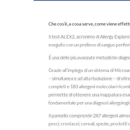
Che cos’è, a cosa serve, come viene effet
Il test ALEX2, acronimo di Allergy Explorer
eseguito con un prelievo di sangue perifer
È una delle più avanzate metodiche diagnost
Grazie all’impiego di un sistema di Microarr
– simultanea e ad alta risoluzione – di oltre
completi e 183 allergeni molecolari ricomb
permette di ottenere una mappatura esaust
fondamentale per una diagnosi allergologic
Il pannello comprende 287 allergeni alimenta
pesci, crostacei, cereali, spezie, prodott