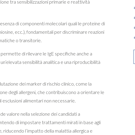
zione tra sensibilizzazioni primarie e reattività
presenza di componenti molecolari quali le proteine di
miosine, ecc.), fondamentali per discriminare reazioni
matiche o transitorie.
 permette di rilevare le IgE specifiche anche a
elevata sensibilità analitica e una riproducibilità
alutazione dei marker di rischio clinico, come la
tione degli allergeni, che contribuiscono a orientare le
 di esclusioni alimentari non necessarie.
e valore nella selezione dei candidati a
tendo di impostare trattamenti mirati in base agli
e, riducendo l’impatto della malattia allergica e