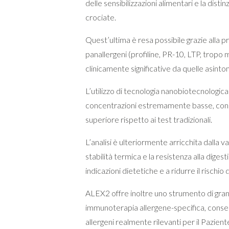
delle sensibilizzazioni alimentari e la distin
crociate.
Quest’ultima è resa possibile grazie alla 
panallergeni (profiline, PR-10, LTP, tropo 
clinicamente significative da quelle asinto
L’utilizzo di tecnologia nanobiotecnologica
concentrazioni estremamente basse, con un’
superiore rispetto ai test tradizionali.
L’analisi è ulteriormente arricchita dalla v
stabilità termica e la resistenza alla diges
indicazioni dietetiche e a ridurre il rischio
ALEX2 offre inoltre uno strumento di grand
immunoterapia allergene-specifica, consen
allergeni realmente rilevanti per il Pazient