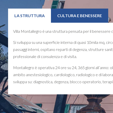
LA STRUTTURA
CULTURA E BENESSERE
Villa Montallegro è una struttura pensata per il benessere dell
Si sviluppa su una superficie interna di quasi 10mila mq, circo
passaggi interni, ospitano reparti di degenza, strutture sanit
professionale di consulenza e di visita.
Montallegro è operativa 24 ore su 24, 365 giorni all’anno: olt
ambito anestesiologico, cardiologico, radiologico e di labora
sviluppa su: diagnostica, degenza, blocco operatorio, terapia 