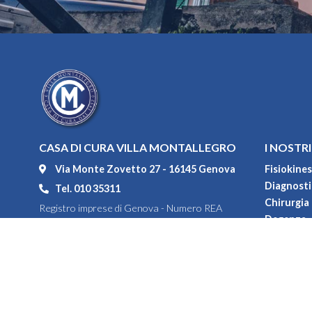
CASA DI CURA VILLA MONTALLEGRO
I NOSTRI
Via Monte Zovetto 27 - 16145 Genova
Fisiokines
Diagnostic
Tel. 010 35311
Chirurgia
Registro imprese di Genova - Numero REA
Degenza
104552
Convenzi
P.IVA 00967100108
Codice fiscale 80031550108
Capitale sociale versato € 1.464.928,00