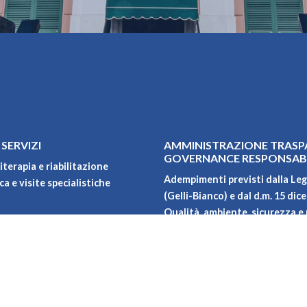
 SERVIZI
AMMINISTRAZIONE TRASP
GOVERNANCE RESPONSAB
iterapia e riabilitazione
Adempimenti previsti dalla Leg
a e visite specialistiche
(Gelli-Bianco) e dal d.m. 15 dic
Qualità, ambiente, sicurezza e 
Carta dei servizi
oni
Privacy policy
Progetti di ricerca