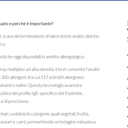
tuato e perché è importante?
, è una determinazione di laboratorio analisi cliniche,
ico.
iche oggi disponibili in ambito allergologico.
ay multiplex ad alta densità, il test consente l’analisi
 300 allergeni, tra cui 117 estratti allergenici
inanti o nativi. Questa tecnologia avanzata
iva del profilo IgE-specifico del Paziente,
a di precisione.
ri, suddivisi in categorie quali vegetali, frutta,
i caseari e carni, permettendo un’indagine minuziosa