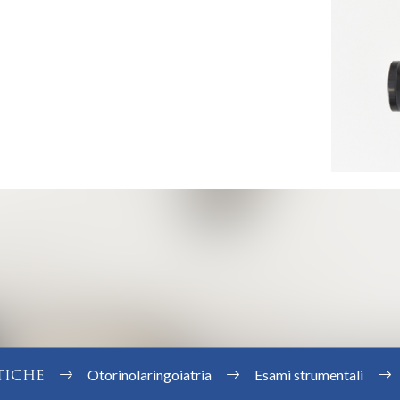
TICHE
Otorinolaringoiatria
Esami strumentali