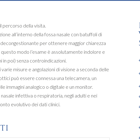
 percorso della visita.
e all’interno della fossa nasale con batuffoli di
e decongestionante per ottenere maggior chiarezza
e. In questo modo l’esame è assolutamente indolore e
i in poi) senza controindicazioni.
, di varie misure e angolazioni di visione a seconda delle
i ottici può essere connessa una telecamera, un
lle immagini analogico o digitale e un monitor.
 nasale infettiva o respiratoria, negli adulti e nei
onto evolutivo dei dati clinici.
TI