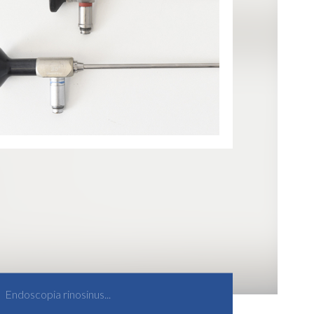
Endoscopia rinosinus...