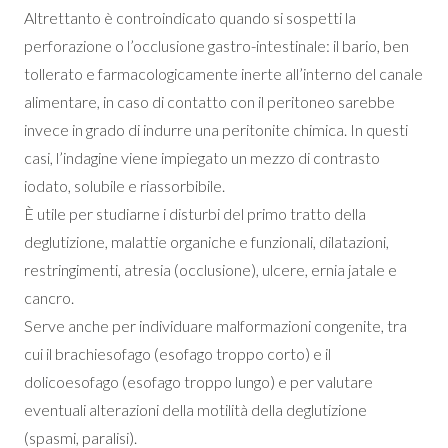
Altrettanto è controindicato quando si sospetti la
perforazione o l’occlusione gastro-intestinale: il bario, ben
tollerato e farmacologicamente inerte all’interno del canale
alimentare, in caso di contatto con il peritoneo sarebbe
invece in grado di indurre una peritonite chimica. In questi
casi, l’indagine viene impiegato un mezzo di contrasto
iodato, solubile e riassorbibile.
È utile per studiarne i disturbi del primo tratto della
deglutizione, malattie organiche e funzionali, dilatazioni,
restringimenti, atresia (occlusione), ulcere, ernia jatale e
cancro.
Serve anche per individuare malformazioni congenite, tra
cui il brachiesofago (esofago troppo corto) e il
dolicoesofago (esofago troppo lungo) e per valutare
eventuali alterazioni della motilità della deglutizione
(spasmi, paralisi).