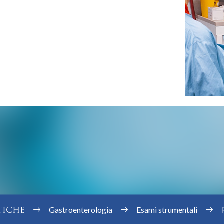
TICHE
Gastroenterologia
Esami strumentali