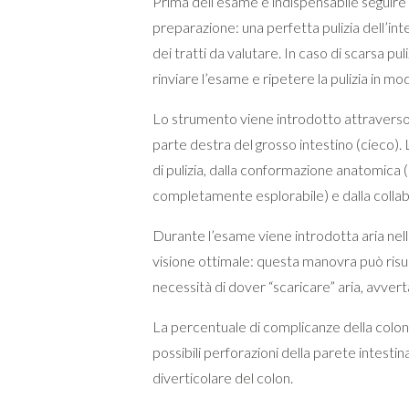
Prima dell’esame è indispensabile seguire 
preparazione: una perfetta pulizia dell’i
dei tratti da valutare. In caso di scarsa pul
rinviare l’esame e ripetere la pulizia in m
Lo strumento viene introdotto attraverso l
parte destra del grosso intestino (cieco). 
di pulizia, dalla conformazione anatomica 
completamente esplorabile) e dalla collab
Durante l’esame viene introdotta aria nell
visione ottimale: questa manovra può risult
necessità di dover “scaricare” aria, avvert
La percentuale di complicanze della colon
possibili perforazioni della parete intestin
diverticolare del colon.