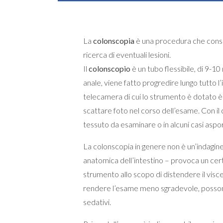
La
colonscopia
è una procedura che consent
ricerca di eventuali lesioni.
Il
colonscopio
è un tubo flessibile, di 9-1
anale, viene fatto progredire lungo tutto l’
telecamera di cui lo strumento è dotato è
scattare foto nel corso dell’esame. Con il
tessuto da esaminare o in alcuni casi aspo
La colonscopia in genere non è un’indagin
anatomica dell’intestino – provoca un certo
strumento allo scopo di distendere il visce
rendere l’esame meno sgradevole, possono
sedativi.