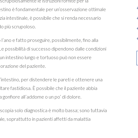
scrupolosamente le istruzioni fornite per la
ntestino è fondamentale per un’osservazione ottimale
izia intestinale, è possibile che si renda necessario
odo più scrupoloso.
’ano e fatto proseguire, possibilmente, fino alla
Le possibilità di successo dipendono dalle condizioni
(un intestino lungo e tortuoso può non essere
orazione del paziente.
’intestino, per distendere le pareti e ottenere una
are fastidiosa. È possibile che il paziente abbia
a gonfiore all’addome o un po’ di dolore.
scopia solo diagnostica è molto bassa; sono tuttavia
ale, soprattutto in pazienti affetti da malattia