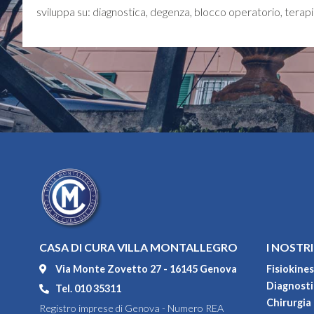
sviluppa su: diagnostica, degenza, blocco operatorio, terapia 
CASA DI CURA VILLA MONTALLEGRO
I NOSTRI
Via Monte Zovetto 27 - 16145 Genova
Fisiokines
Diagnostic
Tel. 010 35311
Chirurgia
Registro imprese di Genova - Numero REA