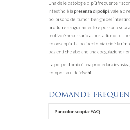
Una delle patologie di più frequente risc
intestino è la
presenza di polipi
, vale a di
polipi sono dei tumori benigni dell’intest
produrre sanguinamento e possono sopratt
motivo è necessario asportarli: molto spes
colonscopia. La polipectomia (cioè la rimoz
pazienti che abbiano una coagulazione nor
La polipectomia è una procedura invasiva, 
comportare dei
rischi
.
DOMANDE FREQUEN
Pancolonscopia-FAQ