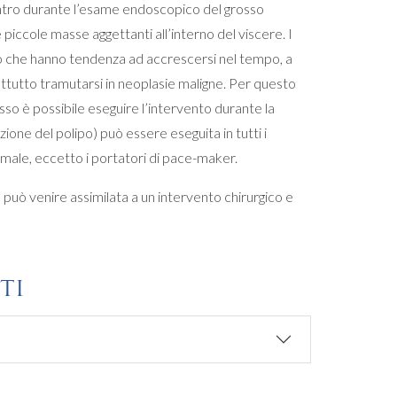
ontro durante l’esame endoscopico del grosso
re piccole masse aggettanti all’interno del viscere. I
ino che hanno tendenza ad accrescersi nel tempo, a
utto tramutarsi in neoplasie maligne. Per questo
so è possibile eseguire l’intervento durante la
ione del polipo) può essere eseguita in tutti i
male, eccetto i portatori di pace-maker.
può venire assimilata a un intervento chirurgico e
TI