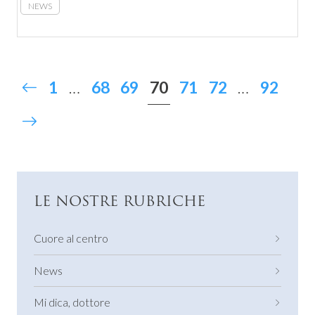
NEWS
70
1
…
68
69
71
72
…
92
LE NOSTRE RUBRICHE
Cuore al centro
News
Mi dica, dottore