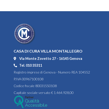
CASA DI CURA VILLA MONTALLEGRO
Via Monte Zovetto 27 - 16145 Genova
Tel. 010 35311
Registro imprese di Genova - Numero REA 104552
P.IVA 00967100108
Codice fiscale 80031550108
Capitale sociale versato € 1.464.928,00