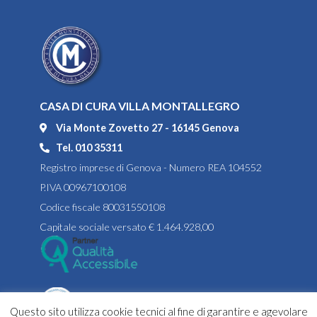
CASA DI CURA VILLA MONTALLEGRO
Via Monte Zovetto 27 - 16145 Genova
Tel. 010 35311
Registro imprese di Genova - Numero REA 104552
P.IVA 00967100108
Codice fiscale 80031550108
Capitale sociale versato € 1.464.928,00
Questo sito utilizza cookie tecnici al fine di garantire e agevolare