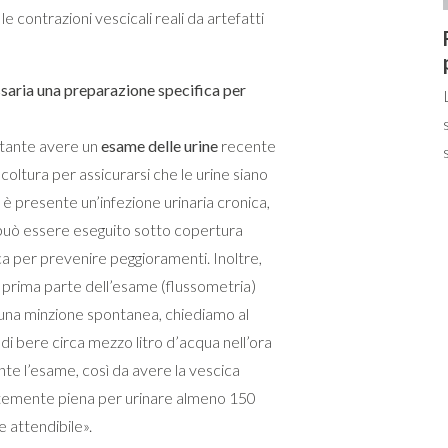
e contrazioni vescicali reali da artefatti
ssaria una preparazione specifica per
tante avere un
esame delle urine
recente
coltura per assicurarsi che le urine siano
Se è presente un’infezione urinaria cronica,
può essere eseguito sotto copertura
ca per prevenire peggioramenti. Inoltre,
a prima parte dell’esame (flussometria)
 una minzione spontanea, chiediamo al
di bere circa mezzo litro d’acqua nell’ora
te l’esame, così da avere la vescica
ntemente piena per urinare almeno 150
e attendibile».