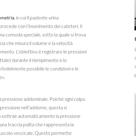
ometria
, in cui il paziente urina
procede con l’inserimento dei cateteri. Il
na comoda speciale, sotto la quale si trova
cia che misura il volume e la velocità
amento. L’obiettivo è registrare le pressioni
ttale) durante il riempimento e lo
 fedelmente possibile le condizioni e le
e».
la pressione addominale. Poiché ogni colpo
 pressione nell’addome, questa si
a sottrae automaticamente la pressione
una traccia pulita che rappresenta la
uscolo vescicale. Questo permette