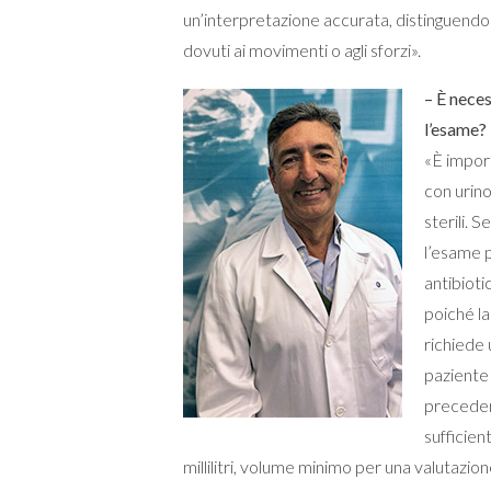
un’interpretazione accurata, distinguendo l
dovuti ai movimenti o agli sforzi».
– È nece
l’esame?
«È impor
con urino
sterili. 
l’esame 
antibioti
poiché l
richiede
paziente 
preceden
sufficie
millilitri, volume minimo per una valutazion