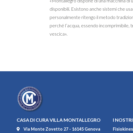
«Montallegro dispone di una macchina di u
disponibili. Esistono anche sistemi che usa
personalmente ritengo il metodo tradiziona
perché l’acqua, essendo incomprimibile, 
vescica».
CASA DI CURA VILLA MONTALLEGRO
I NOSTRI
Via Monte Zovetto 27 - 16145 Genova
Fisiokines