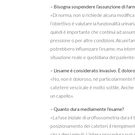
– Bisogna sospendere l’assunzione di far
«Di norma, non si richiede alcuna modifica
l’obiettivo è valutare la funzionalità urinari
quindi è importante che continui ad assum
pressione o per altre condizioni. Alcuni fa
potrebbero influenzare l’esame, ma interr
situazione reale e quotidiana del paziente»
– L’esame è considerato invasivo. È dolor
«No, non è doloroso, né particolarmente f
catetere vescicale è molto sottile. Anche l
un capello».
– Quanto dura mediamente l’esame?
«La fase iniziale di uroflussometria dura i
posizionamento dei cateteri, il riempimen
circa dieci minuti. L’intera procedura può