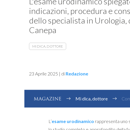
L'esame urodinamico spiegat
indicazioni, procedura e consi
dello specialista in Urologia,
Canepa
MI DICA, DOTTORE
23 Aprile 2025
|
di
Redazione
MAGAZINE
Mi dica, dottore
Come
L’
esame urodinamico
rappresenta uno 
lo studio completo e approfondito della fu