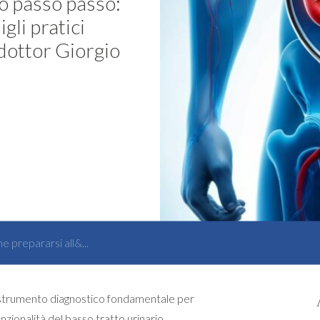
o passo passo:
gli pratici
 dottor Giorgio
 prepararsi all&...
strumento diagnostico fondamentale per
nzionalità del basso tratto urinario