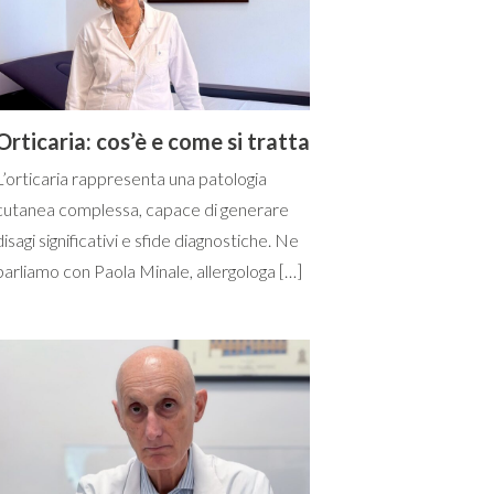
Orticaria: cos’è e come si tratta
L’orticaria rappresenta una patologia
cutanea complessa, capace di generare
disagi significativi e sfide diagnostiche. Ne
parliamo con Paola Minale, allergologa […]