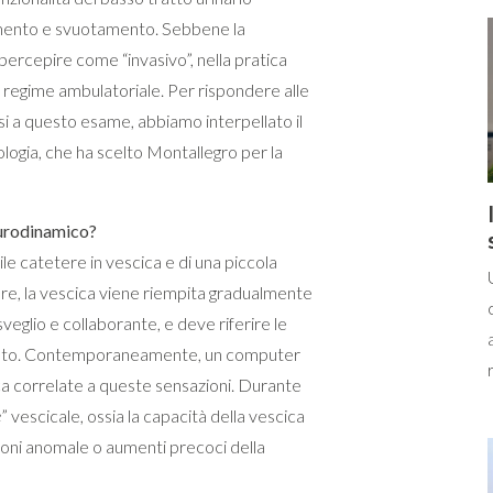
mpimento e svuotamento. Sebbene la
 percepire come “invasivo”, nella pratica
 in regime ambulatoriale. Per rispondere alle
i a questo esame, abbiamo interpellato il
rologia, che ha scelto Montallegro per la
 urodinamico?
le catetere in vescica e di una piccola
tere, la vescica viene riempita gradualmente
sveglio e collaborante, e deve riferire le
mento. Contemporaneamente, un computer
cica correlate a queste sensazioni. Durante
e
” vescicale, ossia la capacità della vescica
ioni anomale o aumenti precoci della