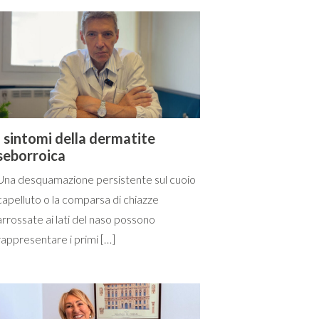
I sintomi della dermatite
seborroica
Una desquamazione persistente sul cuoio
capelluto o la comparsa di chiazze
arrossate ai lati del naso possono
rappresentare i primi […]