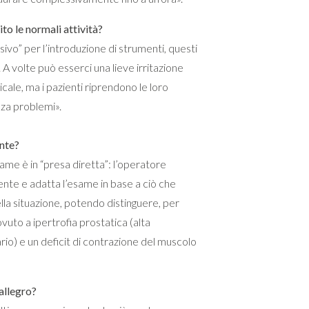
to le normali attività?
ivo” per l’introduzione di strumenti, questi
A volte può esserci una lieve irritazione
ale, ma i pazienti riprendono le loro
za problemi».
ente?
esame è in “presa diretta”: l’operatore
iente e adatta l’esame in base a ciò che
ella situazione, potendo distinguere, per
uto a ipertrofia prostatica (alta
rio) e un deficit di contrazione del muscolo
allegro?