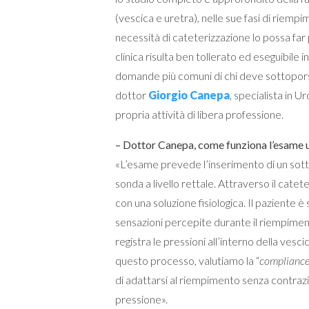
(vescica e uretra), nelle sue fasi di rie
necessità di cateterizzazione lo possa far
clinica risulta ben tollerato ed eseguibile
domande più comuni di chi deve sottopors
dottor
Giorgio Canepa
, specialista in U
propria attività di libera professione.
– Dottor Canepa, come funziona l’esame
«L’esame prevede l’inserimento di un sotti
sonda a livello rettale. Attraverso il cate
con una soluzione fisiologica. Il paziente è 
sensazioni percepite durante il riempi
registra le pressioni all’interno della ves
questo processo, valutiamo la “
complianc
di adattarsi al riempimento senza contraz
pressione».