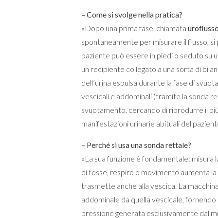
– Come si svolge nella pratica?
«Dopo una prima fase, chiamata
urofluss
spontaneamente per misurare il flusso, si 
paziente può essere in piedi o seduto su u
un recipiente collegato a una sorta di bilan
dell’urina espulsa durante la fase di svuot
vescicali e addominali (tramite la sonda re
svuotamento, cercando di riprodurre il più
manifestazioni urinarie abituali del pazient
– Perché si usa una sonda rettale?
«La sua funzione è fondamentale: misura 
di tosse, respiro o movimento aumenta la
trasmette anche alla vescica. La macchin
addominale da quella vescicale, fornendo 
pressione generata esclusivamente dal m