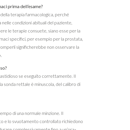
maci prima dell’esame?
 della terapia farmacologica, perché
a nelle condizioni abituali del paziente,
ere le terapie consuete, siano esse per la
rmaci specifici, per esempio per la prostata,
omperli significherebbe non osservare la
.
oso?
astidioso se eseguito correttamente. Il
a sonda rettale è minuscola, del calibro di
l tempo di una normale minzione. Il
to e lo svuotamento controllato richiedono
 durare complessivamente fino a un’ora».