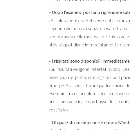
– Dopo l’esame si possono riprendere subi
«Assolutamente sì. Sebbene definito “invas
seguono vie naturali senza causare traumi. 
temporanea della mucosa uretrale o vescic
attività quotidiane immediatamente e sen
– I risultati sono disponibili immediatam
«Sì, i risultati vengono refertati subito. L’
osserva, interpreta, interagisce con il paz
emerge. Alla fine, si ha un quadro chiaro d
esempio, tra un problema di ostruzione dov
pressione vescicale con basso flusso urina
vescicale».
– Di quale strumentazione è dotata Mont