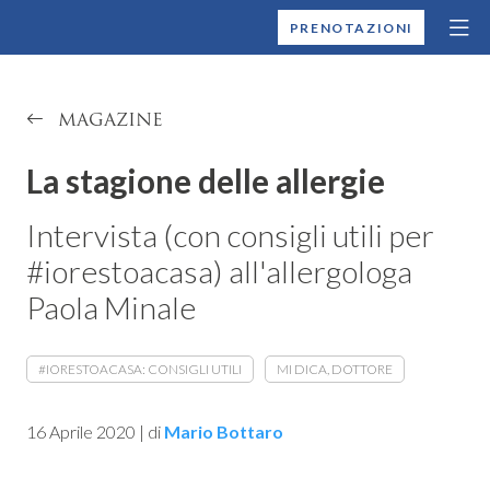
MONTALLEGRO
PRENOTAZIONI
MAGAZINE
La stagione delle allergie
Intervista (con consigli utili per
#iorestoacasa) all'allergologa
Paola Minale
#IORESTOACASA: CONSIGLI UTILI
MI DICA, DOTTORE
16 Aprile 2020
|
di
Mario Bottaro