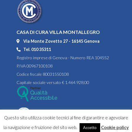
CASA DI CURA VILLA MONTALLEGRO
Via Monte Zovetto 27 - 16145 Genova
Tel. 010 35311
Registro imprese di Genova - Numero REA 104552
P.IVA 00967100108
Codice fiscale 80031550108
Capitale sociale versato € 1.464.928,00
Questo sito utilizza cookie tecnici al fine di garantire e agevolare
la navigazione e fruizione del sito web.
Cookie policy
Accetto