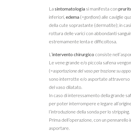
La
sintomatologia
si manifesta con
prurit
inferiori,
edema
(=
gonfiore
) alle caviglie 
della cute soprastante (dermatite); in cas
rottura delle varici con abbondanti sangui
estremamente lenta e difficoltosa.
L’
intervento chirurgico
consiste nell’aspor
Le vene grande e/o piccola safena vengono
(=a
sportazione del vaso per trazione su appo
sono interrotte e/o asportate attraverso 
del vaso dilatato.
In caso di interessamento della grande safe
per poter interrompere e legare all’origine
l’introduzione della sonda per lo stripping.
Prima dell’operazione, con un pennarello 
asportare.