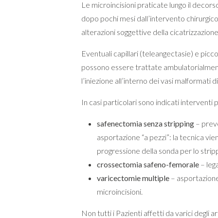
Le microincisioni praticate lungo il decors
dopo pochi mesi dall’intervento chirurgico;
alterazioni soggettive della cicatrizzazione
Eventuali capillari (teleangectasie) e picco
possono essere trattate ambulatorialment
l’iniezione all’interno dei vasi malformati 
In casi particolari sono indicati interventi 
safenectomia senza stripping
– preve
asportazione “a pezzi”: la tecnica vien
progressione della sonda per lo strip
crossectomia safeno-femorale
– lega
varicectomie multiple
– asportazione 
microincisioni.
Non tutti i Pazienti affetti da varici degli a