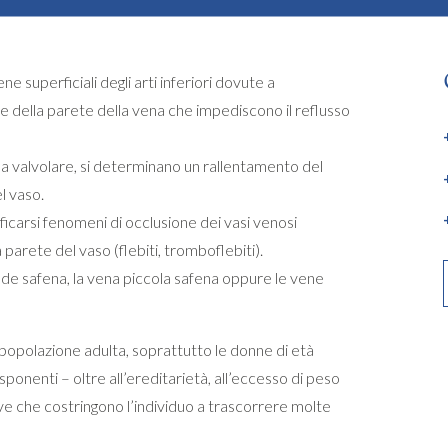
ne superficiali degli arti inferiori dovute a
le della parete della vena che impediscono il reflusso
ma valvolare, si determinano un rallentamento del
el vaso.
ficarsi fenomeni di occlusione dei vasi venosi
 parete del vaso (flebiti, tromboflebiti).
nde safena, la vena piccola safena oppure le vene
 popolazione adulta, soprattutto le donne di età
sponenti – oltre all’ereditarietà, all’eccesso di peso
tive che costringono l’individuo a trascorrere molte