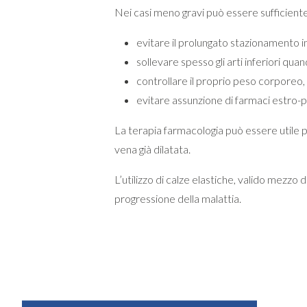
Nei casi meno gravi può essere sufficien
evitare il prolungato stazionamento in
sollevare spesso gli arti inferiori quan
controllare il proprio peso corporeo,
evitare assunzione di farmaci estro-p
La terapia farmacologia può essere utile pe
vena già dilatata.
L’utilizzo di calze elastiche, valido mezzo
progressione della malattia.