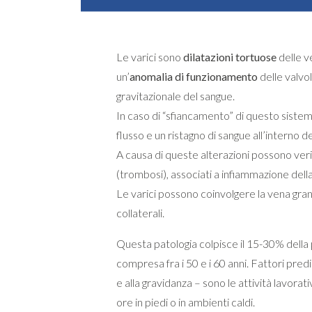
Le varici sono
dilatazioni tortuose
delle ve
un’
anomalia di funzionamento
delle valvo
gravitazionale del sangue.
In caso di “sfiancamento” di questo siste
flusso e un ristagno di sangue all’interno d
A causa di queste alterazioni possono veri
(trombosi), associati a infiammazione della
Le varici possono coinvolgere la vena gra
collaterali.
Questa patologia colpisce il 15-30% della
compresa fra i 50 e i 60 anni. Fattori predi
e alla gravidanza – sono le attività lavora
ore in piedi o in ambienti caldi.