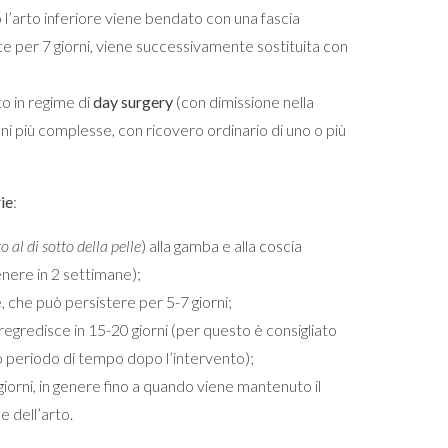
o l’arto inferiore viene bendato con una fascia
per 7 giorni, viene successivamente sostituita con
o in regime di
day surgery
(con dimissione nella
ioni più complesse, con ricovero ordinario di uno o più
ie
:
 al di sotto della pelle
) alla gamba e alla coscia
nere in 2 settimane);
e, che può persistere per 5-7 giorni;
 regredisce in 15-20 giorni (per questo è consigliato
to periodo di tempo dopo l’intervento);
giorni, in genere fino a quando viene mantenuto il
e dell’arto.