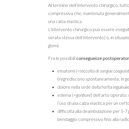
Al termine dell’intervento chirurgico, tutt
compressiva che, mantenuta generalmente 
una calza elastica.
L’intervento chirurgico può essere eseguit
serata stessa dell’intervento) o, in situaz
giorni.
Fra le possibili
conseguenze postoperator
ematomi (=
raccolta di sangue coagulato
(regrediscono spontaneamente, in ge
dolore nella sede della ferita inguinal
edema (=
gonfiore
) dell’arto operato:
l’uso di una calza elastica per un cer
difficoltà alla deambulazione per 5-7 
bendaggio compressivo fino alla radic