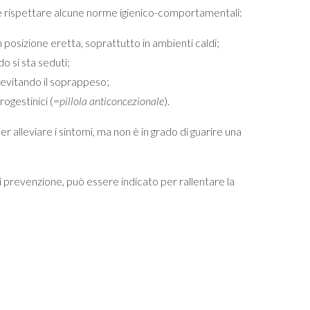
te rispettare alcune norme igienico-comportamentali:
 posizione eretta, soprattutto in ambienti caldi;
do si sta seduti;
 evitando il soprappeso;
rogestinici (=
pillola anticoncezionale
).
r alleviare i sintomi, ma non è in grado di guarire una
 di prevenzione, può essere indicato per rallentare la