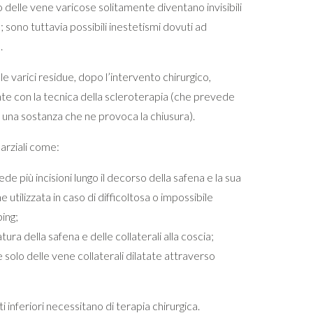
o delle vene varicose solitamente diventano invisibili
 sono tuttavia possibili inestetismi dovuti ad
.
le varici residue, dopo l’intervento chirurgico,
e con la tecnica della scleroterapia (che prevede
di una sostanza che ne provoca la chiusura).
parziali come:
de più incisioni lungo il decorso della safena e la sua
e utilizzata in caso di difficoltosa o impossibile
ping;
tura della safena e delle collaterali alla coscia;
solo delle vene collaterali dilatate attraverso
rti inferiori necessitano di terapia chirurgica.