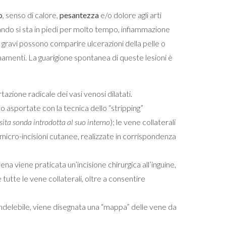
o
, senso di calore,
pesantezza
e/o dolore agli arti
quando si sta in piedi per molto tempo, infiammazione
i gravi possono comparire ulcerazioni della pelle o
namenti. La guarigione spontanea di queste lesioni è
tazione radicale dei vasi venosi dilatati.
 asportate con la tecnica dello “stripping”
sita sonda introdotta al suo interno
); le vene collaterali
micro-incisioni cutanee, realizzate in corrispondenza
na viene praticata un’incisione chirurgica all’inguine,
 tutte le vene collaterali, oltre a consentire
indelebile, viene disegnata una “mappa” delle vene da