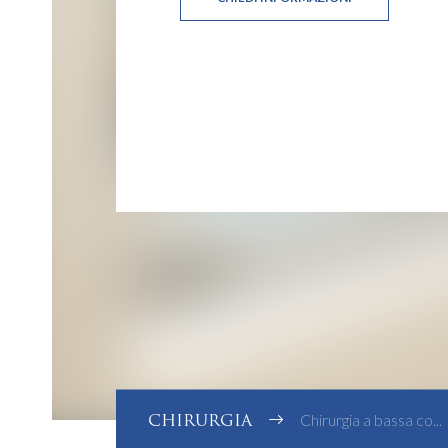
CHIRURGIA
Chirurgia a bassa co...