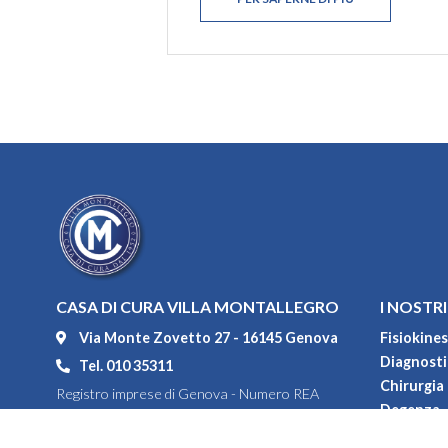
CASA DI CURA VILLA MONTALLEGRO
I NOSTRI
Via Monte Zovetto 27 - 16145 Genova
Fisiokines
Diagnostic
Tel. 010 35311
Chirurgia
Registro imprese di Genova - Numero REA
Degenza
104552
Convenzi
P.IVA 00967100108