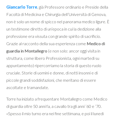
Giancarlo Torre
, già Professore ordinario e Preside della
Facoltà di Medicina e Chirurgia dell’Università di Genova,
non è solo un nome di spicco nel panorama medico ligure. È
un testimone diretto di un’epoca in cui la dedizione alla
professione era vissuta con grande spirito di sacrificio.
Grazie al racconto della sua esperienza come
Medico di
guardia in Montallegro
(e non solo: ancor oggi visita in
struttura, come libero Professionista, ogni martedì su
appuntamento) ripercorriamo la storia di questo ruolo
cruciale. Storie di uomini e donne, di notti insonni e di
piccole grandi soddisfazioni, che meritano di essere
ascoltate e tramandate.
Torre ha iniziato a frequentare Montallegro come Medico
di guardia oltre 50 anni fa, a cavallo tra gli anni ’60 e ’70.
«Spesso il mio turno era nei fine settimana, e poi il lunedì