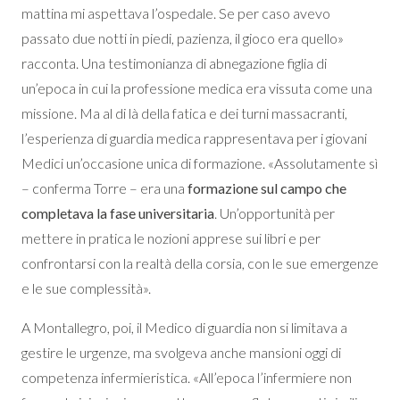
mattina mi aspettava l’ospedale. Se per caso avevo
passato due notti in piedi, pazienza, il gioco era quello»
racconta. Una testimonianza di abnegazione figlia di
un’epoca in cui la professione medica era vissuta come una
missione. Ma al di là della fatica e dei turni massacranti,
l’esperienza di guardia medica rappresentava per i giovani
Medici un’occasione unica di formazione. «Assolutamente sì
– conferma Torre – era una
formazione sul campo che
completava la fase universitaria
. Un’opportunità per
mettere in pratica le nozioni apprese sui libri e per
confrontarsi con la realtà della corsia, con le sue emergenze
e le sue complessità».
A Montallegro, poi, il Medico di guardia non si limitava a
gestire le urgenze, ma svolgeva anche mansioni oggi di
competenza infermieristica. «All’epoca l’infermiere non