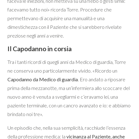
faceva le iniezioni, non metteva su una flebo o gesti simili:
facevamo tutto noi» ricorda Torre. Procedure che
permettevano di acquisire una manualità e una
dimestichezza con il Paziente che si sarebbero rivelate
preziose negli anni a venire.
Il Capodanno in corsia
Tra i tanti ricordi di quegli anni da Medico di guardia, Torre
ne conserva uno particolarmente vivido. «Ricordo un
Capodanno da Medico di guardia
. Ero andato a riposare
prima della mezzanotte, ma un’infermiera allo scoccare del
nuovo anno è venuta a svegliarmi e c’eravamo lei, una
paziente terminale, con un cancro avanzato e io: e abbiamo
brindato noi tre».
Un episodio che, nella sua semplicità, racchiude l’essenza
della professione medica: la
vicinanza al Paziente, anche