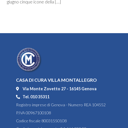
giugno cinque icone della […]
CASA DI CURA VILLA MONTALLEGRO
Via Monte Zovetto 27 - 16145 Genova
Tel. 010 35311
Registro imprese di Genova - Numero REA 104552
P.IVA 00967100108
Codice fiscale 80031550108