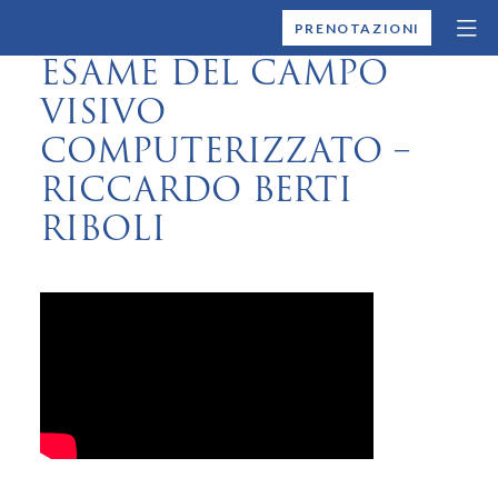
MONTALLEGRO
PRENOTAZIONI
ESAME DEL CAMPO
VISIVO
COMPUTERIZZATO –
RICCARDO BERTI
RIBOLI