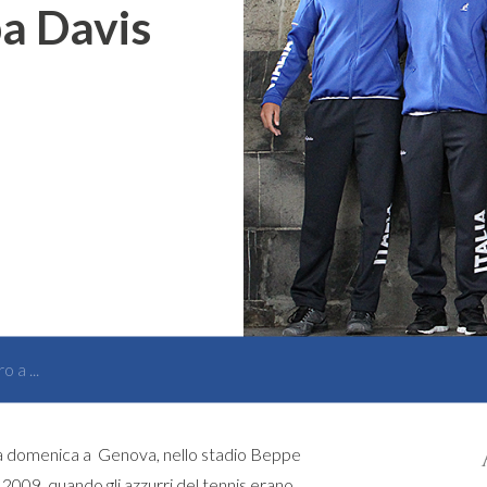
a Davis
o a ...
a domenica a Genova, nello stadio Beppe
2009, quando gli azzurri del tennis erano