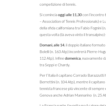
competizione di tennis.
Si comincia
oggi alle 11,30
con l’incontro t
– Association of Tennis Professionals) e Luc
della sfida californiana tra Fabio Fognini 
questa volta (là aveva vinto il transalpino) 
Domani, alle 14
, il doppio italiano forma
Bolelli (n. 163 Atp) incontrerà Pierre-Hug
112 Atp). Infine
domenica
, nuovamente dall
tra Seppi e Chardy.
Per l’Italia il capitano Corrado Barazzutt
Berrettini (n. 104 Atp), mentre il capitano 
tennista francese più vincente di sempre 
Genova anche Adrian Mannarino (n. 25 At
La Francia parte favorita ma il calore del 