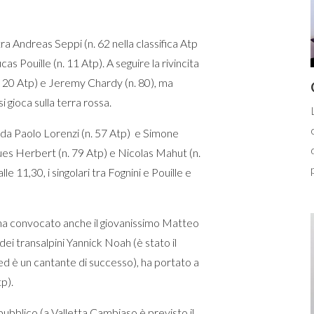
ra Andreas Seppi (n. 62 nella classifica Atp
as Pouille (n. 11 Atp). A seguire la rivincita
(n. 20 Atp) e Jeremy Chardy (n. 80), ma
si gioca sulla terra rossa.
to da Paolo Lorenzi (n. 57 Atp) e Simone
ues Herbert (n. 79 Atp) e Nicolas Mahut (n.
e 11,30, i singolari tra Fognini e Pouille e
i ha convocato anche il giovanissimo Matteo
dei transalpini Yannick Noah (è stato il
ed è un cantante di successo), ha portato a
p).
pubblico (a Valletta Cambiaso è previsto il