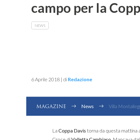
campo per la Copp
NEWS
6 Aprile 2018
|
di
Redazione
MAGAZINE
News
Villa Montallegr
La
Coppa Davis
torna da questa mattina 
Croce di
Valletta Cambiaso
. Mancava dal 