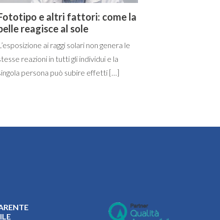
Fototipo e altri fattori: come la
pelle reagisce al sole
L’esposizione ai raggi solari non genera le
stesse reazioni in tutti gli individui e la
singola persona può subire effetti […]
ARENTE
ILE