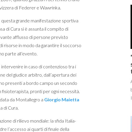
 Svizzera di Federer e Wawrinka.
in questa grande manifestazione sportiva
a di Cura si è assunta il compito di
ilevante afflusso di persone previsto
 risorse in modo da garantire il soccorso
no parte all’evento.
intervenire in caso di contenzioso tra i
ne del giudice arbitro, dall’apertura dei
aranno presenti a bordo campo un secondo
 fisioterapista, pronti per ogni necessità.
fidata da Montallegro a
Giorgio Maietta
sa di Cura.
one di rilievo mondiale: la sfida Italia-
e l’accesso ai quarti di finale della