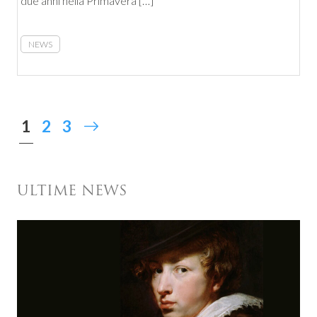
due anni nella Primavera […]
NEWS
1
2
3
ULTIME NEWS