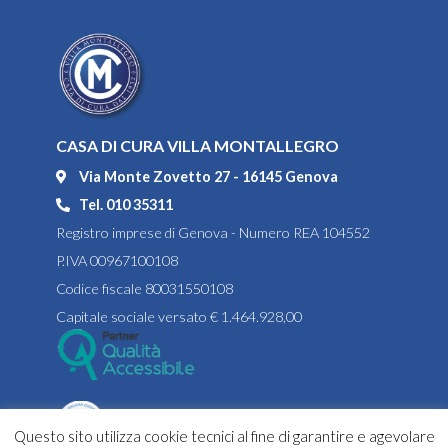
CASA DI CURA VILLA MONTALLEGRO
Via Monte Zovetto 27 - 16145 Genova
Tel. 010 35311
Registro imprese di Genova - Numero REA 104552
P.IVA 00967100108
Codice fiscale 80031550108
Capitale sociale versato € 1.464.928,00
Questo sito utilizza cookie tecnici al fine di garantire e agevolare