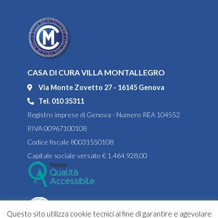
CASA DI CURA VILLA MONTALLEGRO
Via Monte Zovetto 27 - 16145 Genova
Tel. 010 35311
Registro imprese di Genova - Numero REA 104552
P.IVA 00967100108
Codice fiscale 80031550108
Capitale sociale versato € 1.464.928,00
Questo sito utilizza cookie tecnici al fine di garantire e agevolare