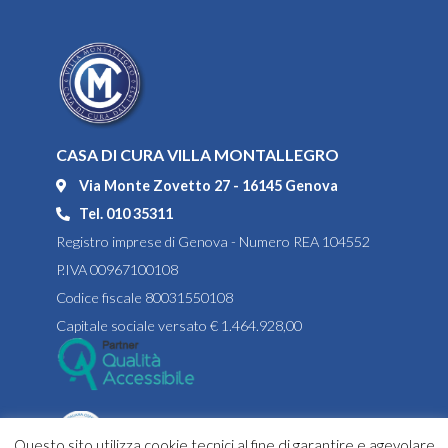
CASA DI CURA VILLA MONTALLEGRO
Via Monte Zovetto 27 - 16145 Genova
Tel. 010 35311
Registro imprese di Genova - Numero REA 104552
P.IVA 00967100108
Codice fiscale 80031550108
Capitale sociale versato € 1.464.928,00
Questo sito utilizza cookie tecnici al fine di garantire e agevolare