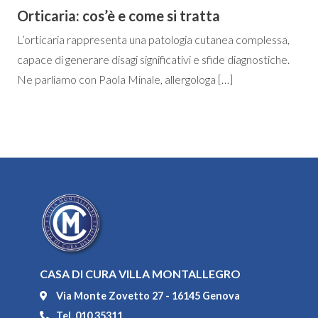
Orticaria: cos’è e come si tratta
L’orticaria rappresenta una patologia cutanea complessa,
capace di generare disagi significativi e sfide diagnostiche.
Ne parliamo con Paola Minale, allergologa […]
CASA DI CURA VILLA MONTALLEGRO
Via Monte Zovetto 27 - 16145 Genova
Tel. 010 35311