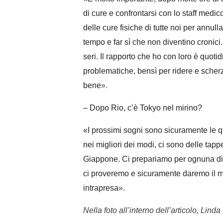
di cure e confrontarsi con lo staff medico
delle cure fisiche di tutte noi per annull
tempo e far sì che non diventino cronici. 
seri. Il rapporto che ho con loro è quot
problematiche, bensì per ridere e sche
bene
»
.
– Dopo Rio, c’è Tokyo nel mirino?
«
I prossimi sogni sono sicuramente le qu
nei migliori dei modi, ci sono delle ta
Giappone. Ci prepariamo per ognuna di 
ci proveremo e sicuramente daremo il m
intrapresa
»
.
Nella foto all’interno dell’articolo, Lin