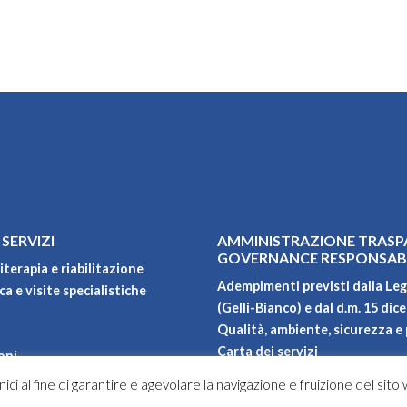
 SERVIZI
AMMINISTRAZIONE TRASP
GOVERNANCE RESPONSAB
iterapia e riabilitazione
Adempimenti previsti dalla Leg
a e visite specialistiche
(Gelli-Bianco) e dal d.m. 15 dic
Qualità, ambiente, sicurezza e 
Carta dei servizi
oni
Privacy policy
ici al fine di garantire e agevolare la navigazione e fruizione del sito
Progetti di ricerca