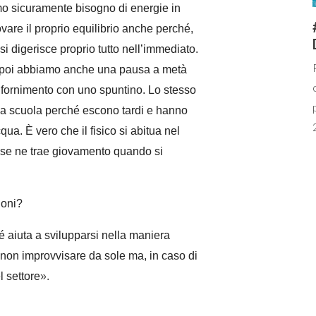
amo sicuramente bisogno di energie in
ovare il proprio equilibrio anche perché,
i digerisce proprio tutto nell’immediato.
ili, poi abbiamo anche una pausa a metà
rifornimento con uno spuntino. Lo stesso
 a scuola perché escono tardi e hanno
acqua.
È
vero che il fisico si abitua nel
ù se ne trae giovamento quando si
ioni?
 aiuta a svilupparsi nella maniera
i non improvvisare da sole ma, in caso di
l settore
»
.