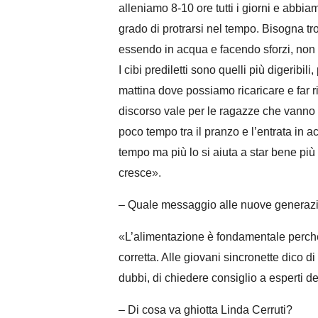
alleniamo 8-10 ore tutti i giorni e abbi
grado di protrarsi nel tempo. Bisogna tr
essendo in acqua e facendo sforzi, non s
I cibi prediletti sono quelli più digerib
mattina dove possiamo ricaricare e far 
discorso vale per le ragazze che vanno
poco tempo tra il pranzo e l’entrata in 
tempo ma più lo si aiuta a star bene pi
cresce
»
.
– Quale messaggio alle nuove generaz
«
L’alimentazione è fondamentale perché
corretta. Alle giovani sincronette dico d
dubbi, di chiedere consiglio a esperti de
– Di cosa va ghiotta Linda Cerruti?