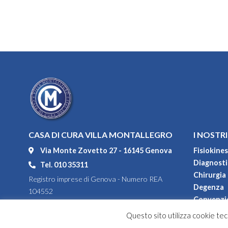
CASA DI CURA VILLA MONTALLEGRO
I NOSTRI
Via Monte Zovetto 27 - 16145 Genova
Fisiokines
Diagnostic
Tel. 010 35311
Chirurgia
Registro imprese di Genova - Numero REA
Degenza
104552
Convenzi
P.IVA 00967100108
Questo sito utilizza cookie tecn
Codice fiscale 80031550108