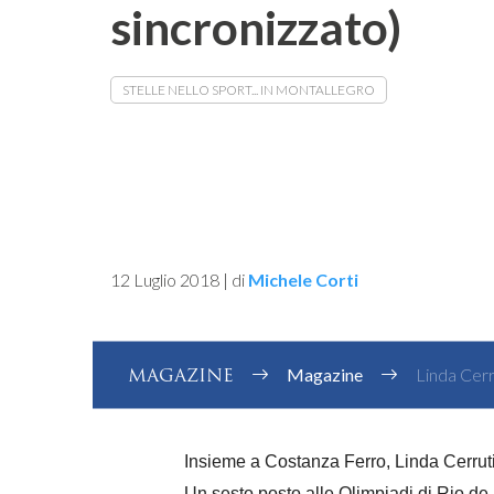
sincronizzato)
STELLE NELLO SPORT... IN MONTALLEGRO
12 Luglio 2018
|
di
Michele Corti
MAGAZINE
Magazine
Linda Cerru
Insieme a Costanza Ferro,
Linda Cerrut
Un sesto posto alle Olimpiadi di Rio de