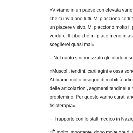
«
Viviamo in un paese con elevata varietà 
che ci invidiano tutti. Mi piacciono certi
un piacere visivo. Mi piacciono molto il
verdure. Il cibo che mi piace meno in as
sceglierei quasi mai
»
.
– Nel nuoto sincronizzato gli infortuni s
«
Muscoli, tendini, cartilagini e ossa sono 
Abbiamo molto bisogno di mobilità artico
delle articolazioni, segmenti tendinei 
problemino. Per questo vanno curati an
fisioterapia
»
.
– Il rapporto con lo staff medico in Naz
«
È molto importante, dopo molte ore di