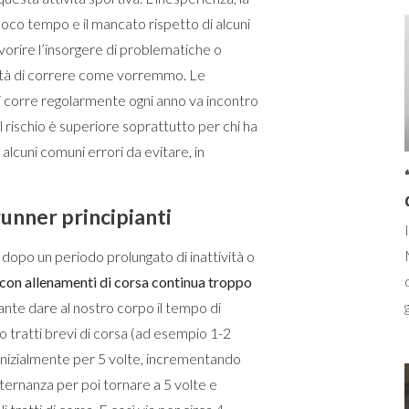
n poco tempo e il mancato rispetto di alcuni
vorire l’insorgere di problematiche o
ibilità di correre come vorremmo. Le
chi corre regolarmente ogni anno va incontro
 il rischio è superiore soprattutto per chi ha
alcuni comuni errori da evitare, in
runner principianti
 dopo un periodo prolungato di inattività o
o con allenamenti di corsa continua troppo
tante dare al nostro corpo il tempo di
ndo tratti brevi di corsa (ad esempio 1-2
o inizialmente per 5 volte, incrementando
ternanza per poi tornare a 5 volte e