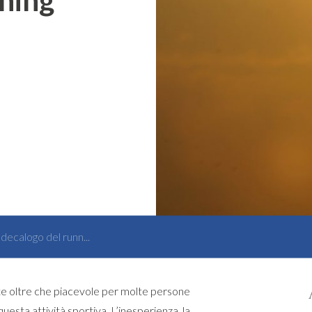
l decalogo del runn...
lute oltre che piacevole per molte persone
esta attività sportiva. L’inesperienza, la