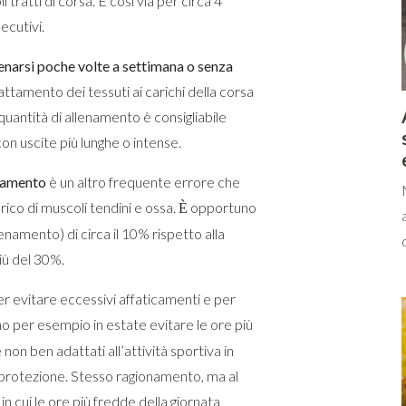
 tratti di corsa. E così via per circa 4
ecutivi.
lenarsi poche volte a settimana o senza
dattamento dei tessuti ai carichi della corsa
i quantità di allenamento è consigliabile
con uscite più lunghe o intense.
enamento
è un altro frequente errore che
rico di muscoli tendini e ossa.
opportuno
È
enamento) di circa il 10% rispetto alla
ù del 30%.
r evitare eccessivi affaticamenti e per
 per esempio in estate evitare le ore più
e non ben adattati all’attività sportiva in
a protezione. Stesso ragionamento, ma al
 in cui le ore più fredde della giornata