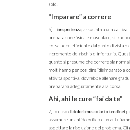
solo.
“Imparare” a correre
6) L’
inesperienza
, associata a una cattiva 
preparazione fisica e muscolare, si traduc
corsa poco efficiente dal punto di vista 
incremento del rischio di infortunio. Quest
quanto si presume che correre sia normale 
molti hanno per così dire “disimparato a co
attività sportiva, dovrebbe allenare grad
prepararsi adeguatamente alla corsa.
Ahi, ahi le cure “fai da te”
7) In caso di
dolori muscolari o tendinei
pe
assumere un antidolorifico o un antinfiam
aspettare la risoluzione del problema. Gli