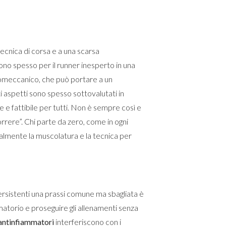
tecnica di corsa e a una scarsa
ono spesso per il runner inesperto in una
biomeccanico, che può portare a un
i aspetti sono spesso sottovalutati in
e fattibile per tutti. Non è sempre così e
rrere”. Chi parte da zero, come in ogni
ualmente la muscolatura e la tecnica per
rsistenti una prassi comune ma sbagliata è
matorio e proseguire gli allenamenti senza
antinfiammatori
interferiscono con i