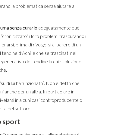
herano la problematica senza aiutare a
auma senza curarlo
adeguatamente può
 “cronicizzato” i loro problemi trascurandoli
enarsi, prima di rivolgersi al parere di un
 tendine d’Achille che se trascinati nel
enerativo del tendine la cui risoluzione
che.
su di lui ha funzionato”. Non è detto che
 anche per un’altra. In particolare in
ivelarsi in alcuni casi controproducente o
ista del settore!
o sport
 più comune riguardo all’alimentazione è