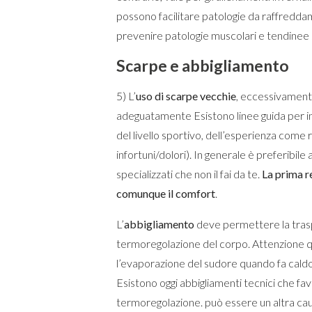
possono facilitare patologie da raffredd
prevenire patologie muscolari e tendinee 
Scarpe e abbigliamento
5) L’
uso di scarpe vecchie
, eccessivament
adeguatamente Esistono linee guida per ind
del livello sportivo, dell’esperienza come r
infortuni/dolori). In generale è preferibile
specializzati che non il fai da te.
La prima r
comunque il comfort
.
L’
abbigliamento
deve permettere la trasp
termoregolazione del corpo. Attenzione 
l’evaporazione del sudore quando fa caldo
Esistono oggi abbigliamenti tecnici che fa
termoregolazione. può essere un altra cau