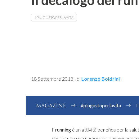
#PIUGUSTOPERLAVITA
18 Settembre 2018
|
di
Lorenzo Boldrini
MAGAZINE
#piugustoperlavita
I
Il
running
è un’attività benefica per la sa
che sempre più numerose si avvicinano a qu