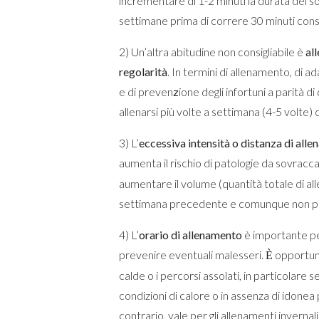
incrementare di 1-2 minuti la durata dei soli
settimane prima di correre 30 minuti cons
2) Un’altra abitudine non consigliabile è
al
regolarità
. In termini di allenamento, di a
e di preven
z
ione degli infortuni a parità d
allenarsi più volte a settimana (4-5 volte) 
3) L’
eccessiva intensità o distanza di all
aumenta il rischio di patologie da sovracca
aumentare il volume (quantità totale di all
settimana precedente e comunque non pi
4) L’
orario di allenamento
è importante pe
prevenire eventuali malesseri.
opportuno
È
calde o i percorsi assolati, in particolare s
condizioni di calore o in assenza di idone
contrario, vale per gli allenamenti invernali