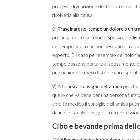
processi di guarigione dei tessuti e masc
risolverla alla causa.
8)
Trascinare nel tempo un dolore o un tr
prolungarne la risoluzione. Spesso i podisti
nel tempo fino a che non riescono più ad all
esperto. È il caso per esempio dei dolori al
tempo possono portare a ispessimento deg
può richiedere mesi di stop e cure specifi
9) Affidarsi al
consiglio dell’amico
perché “
quello che va bene per una persona funzioni
ambito medico il consiglio dell’amico può r
dannoso. Meglio rivolgersi a un profession
Cibo e bevande prima dell
10)
Alimentazione e idratazione.
L’errore