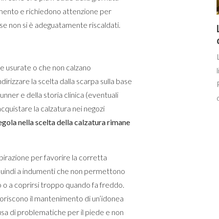
amento e richiedono attenzione per
se non si è adeguatamente riscaldati.
e usurate o che non calzano
irizzare la scelta dalla scarpa sulla base
unner e della storia clinica (eventuali
 acquistare la calzatura nei negozi
egola nella scelta della calzatura rimane
irazione per favorire la corretta
quindi a indumenti che non permettono
 o a coprirsi troppo quando fa freddo.
voriscono il mantenimento di un’idonea
sa di problematiche per il piede e non