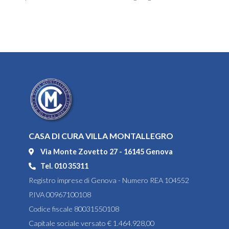
CASA DI CURA VILLA MONTALLEGRO
Via Monte Zovetto 27 - 16145 Genova
Tel. 010 35311
Registro imprese di Genova - Numero REA 104552
P.IVA 00967100108
Codice fiscale 80031550108
Capitale sociale versato € 1.464.928,00