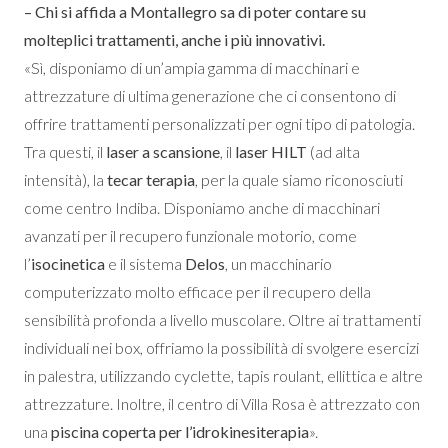
– Chi si affida a Montallegro sa di poter contare su
molteplici trattamenti, anche i più innovativi.
«Sì, disponiamo di un’ampia gamma di macchinari e
attrezzature di ultima generazione che ci consentono di
offrire trattamenti personalizzati per ogni tipo di patologia.
Tra questi, il
laser a scansione
, il
laser HILT
(ad alta
intensità), la
tecar terapia
, per la quale siamo riconosciuti
come centro Indiba. Disponiamo anche di macchinari
avanzati per il recupero funzionale motorio, come
l’
isocinetica
e il sistema
Delos
, un macchinario
computerizzato molto efficace per il recupero della
sensibilità profonda a livello muscolare. Oltre ai trattamenti
individuali nei box, offriamo la possibilità di svolgere esercizi
in palestra, utilizzando cyclette, tapis roulant, ellittica e altre
attrezzature. Inoltre, il centro di Villa Rosa è attrezzato con
una
piscina coperta per l’idrokinesiterapia
».