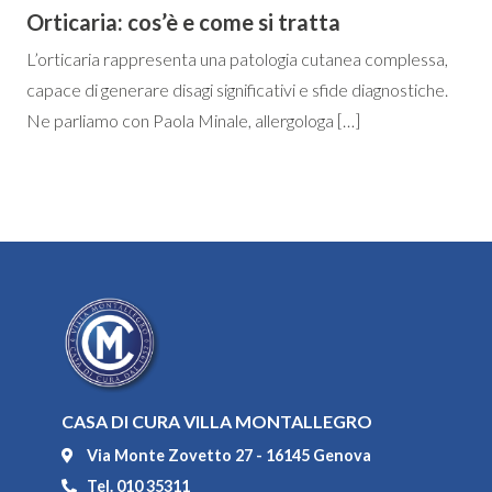
Orticaria: cos’è e come si tratta
L’orticaria rappresenta una patologia cutanea complessa,
capace di generare disagi significativi e sfide diagnostiche.
Ne parliamo con Paola Minale, allergologa […]
CASA DI CURA VILLA MONTALLEGRO
Via Monte Zovetto 27 - 16145 Genova
Tel. 010 35311