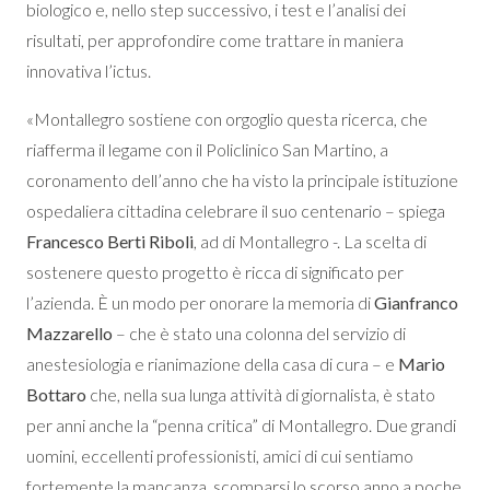
biologico e, nello step successivo, i test e l’analisi dei
risultati, per approfondire come trattare in maniera
innovativa l’ictus.
«Montallegro sostiene con orgoglio questa ricerca, che
riafferma il legame con il Policlinico San Martino, a
coronamento dell’anno che ha visto la principale istituzione
ospedaliera cittadina celebrare il suo centenario – spiega
Francesco Berti Riboli
, ad di Montallegro -. La scelta di
sostenere questo progetto è ricca di significato per
l’azienda. È un modo per onorare la memoria di
Gianfranco
Mazzarello
– che è stato una colonna del servizio di
anestesiologia e rianimazione della casa di cura – e
Mario
Bottaro
che, nella sua lunga attività di giornalista, è stato
per anni anche la “penna critica” di Montallegro. Due grandi
uomini, eccellenti professionisti, amici di cui sentiamo
fortemente la mancanza, scomparsi lo scorso anno a poche