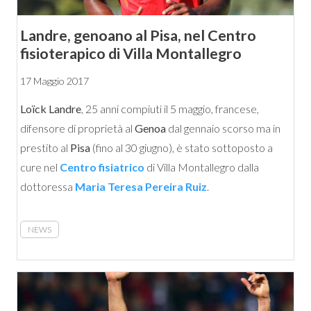
Landre, genoano al Pisa, nel Centro
fisioterapico di Villa Montallegro
17 Maggio 2017
Loïck Landre
, 25 anni compiuti il 5 maggio, francese,
difensore di proprietà al
Genoa
dal gennaio scorso ma in
prestito al
Pisa
(fino al 30 giugno), è stato sottoposto a
cure nel
Centro fisiatrico
di Villa Montallegro dalla
dottoressa
Maria Teresa Pereira Ruiz
.
NEWS