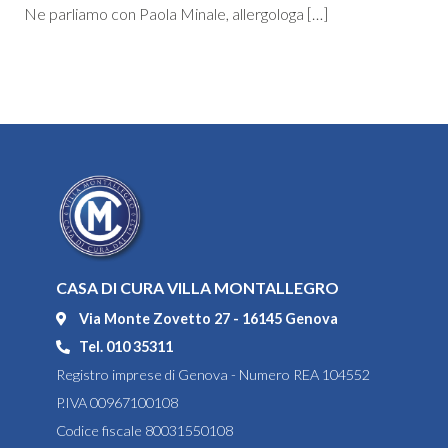
Ne parliamo con Paola Minale, allergologa […]
CASA DI CURA VILLA MONTALLEGRO
Via Monte Zovetto 27 - 16145 Genova
Tel. 010 35311
Registro imprese di Genova - Numero REA 104552
P.IVA 00967100108
Codice fiscale 80031550108