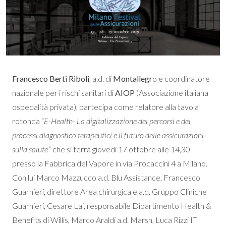
Francesco Berti Riboli
, a.d. di
Montallegr
o e coordinatore
nazionale per i rischi sanitari di
AIOP
(Associazione italiana
ospedalità privata), partecipa come relatore alla tavola
rotonda “
E-Health- La digitalizzazione dei percorsi e dei
processi diagnostico terapeutici e il futuro delle assicurazioni
sulla salute
” che si terrà giovedi 17 ottobre alle 14,30
presso la Fabbrica del Vapore in via Procaccini 4 a Milano.
Con lui Marco Mazzucco a.d. Blu Assistance, Francesco
Guarnieri, direttore Area chirurgica e a.d. Gruppo Cliniche
Guarnieri, Cesare Lai, responsabile Dipartimento Health &
Benefits di Willis, Marco Araldi a.d. Marsh, Luca Rizzi IT