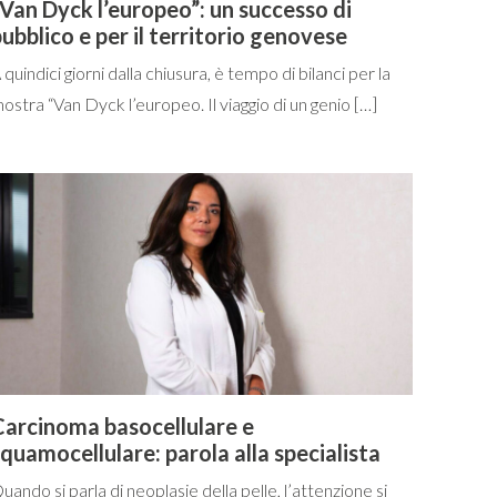
Van Dyck l’europeo”: un successo di
ubblico e per il territorio genovese
 quindici giorni dalla chiusura, è tempo di bilanci per la
ostra “Van Dyck l’europeo. Il viaggio di un genio […]
Carcinoma basocellulare e
quamocellulare: parola alla specialista
uando si parla di neoplasie della pelle, l’attenzione si