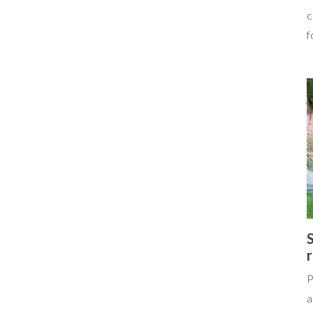
c
f
S
P
a