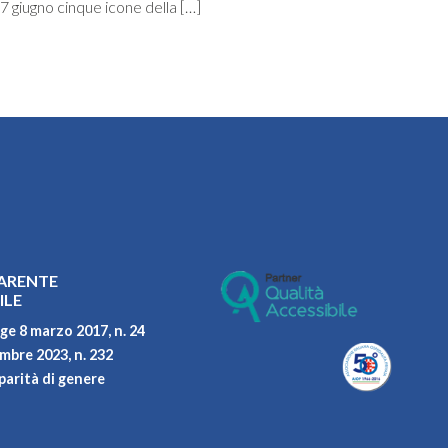
7 giugno cinque icone della […]
ARENTE
ILE
ge 8 marzo 2017, n. 24
embre 2023, n. 232
parità di genere