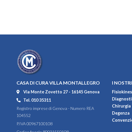
CASA DI CURA VILLA MONTALLEGRO
I NOSTRI
Via Monte Zovetto 27 - 16145 Genova
Fisiokines
Diagnostic
Tel. 010 35311
Chirurgia
Registro imprese di Genova - Numero REA
Degenza
104552
Convenzi
P.IVA 00967100108
Codice fiscale 80031550108