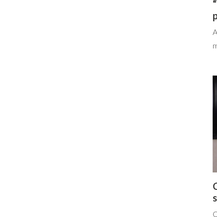
“
p
A
m
s
Q