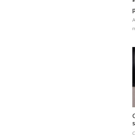
“
p
A
m
s
Q