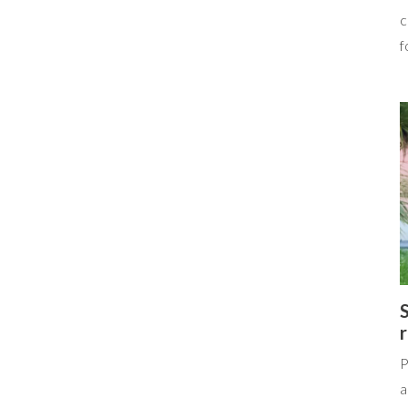
c
f
S
P
a