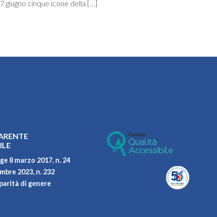
7 giugno cinque icone della […]
ARENTE
ILE
ge 8 marzo 2017, n. 24
embre 2023, n. 232
parità di genere