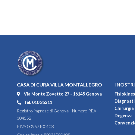
CASA DI CURA VILLA MONTALLEGRO
I NOSTRI
Via Monte Zovetto 27 - 16145 Genova
Fisiokines
Diagnostic
Tel. 010 35311
Chirurgia
Registro imprese di Genova - Numero REA
Degenza
104552
Convenzi
P.IVA 00967100108
Codice fiscale 80031550108