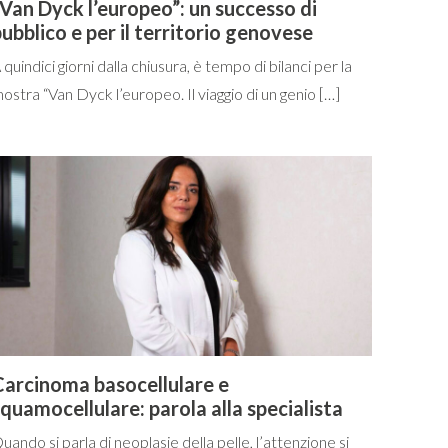
Van Dyck l’europeo”: un successo di
ubblico e per il territorio genovese
 quindici giorni dalla chiusura, è tempo di bilanci per la
ostra “Van Dyck l’europeo. Il viaggio di un genio […]
Carcinoma basocellulare e
quamocellulare: parola alla specialista
uando si parla di neoplasie della pelle, l’attenzione si