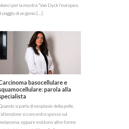
bilanci per la mostra “Van Dyck l’europeo.
Il viaggio di un genio […]
Carcinoma basocellulare e
squamocellulare: parola alla
specialista
Quando si parla di neoplasie della pelle,
l’attenzione si concentra spesso sul
melanoma; eppure esistono altre forme