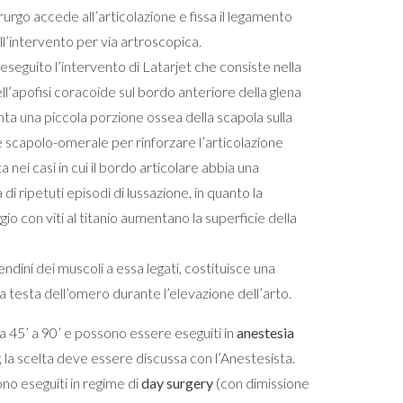
irurgo accede all’articolazione e fissa il legamento
ll’intervento per via artroscopica.
 eseguito l’intervento di Latarjet che consiste nella
ll’apofisi coracoide sul bordo anteriore della glena
ianta una piccola porzione ossea della scapola sulla
ne scapolo-omerale per rinforzare l’articolazione
 nei casi in cui il bordo articolare abbia una
di ripetuti episodi di lussazione, in quanto la
ggio con viti al titanio aumentano la superficie della
tendini dei muscoli a essa legati, costituisce una
la testa dell’omero durante l’elevazione dell’arto.
a 45’ a 90’ e possono essere eseguiti in
anestesia
; la scelta deve essere discussa con l’Anestesista.
ono eseguiti in regime di
day surgery
(con dimissione