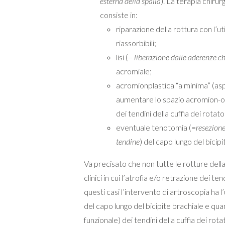
esterna della spalla
). La terapia chirurg
consiste in:
riparazione della rottura con l’uti
riassorbibili;
lisi (=
liberazione dalle aderenze c
acromiale;
acromionplastica “a minima” (asp
aumentare lo spazio acromion-o
dei tendini della cuffia dei rotator
eventuale tenotomia (=
resezione
tendine
) del capo lungo del bicip
Va precisato che non tutte le rotture della 
clinici in cui l’atrofia e/o retrazione dei t
questi casi l’intervento di artroscopia ha l
del capo lungo del bicipite brachiale e qu
funzionale) dei tendini della cuffia dei rotat