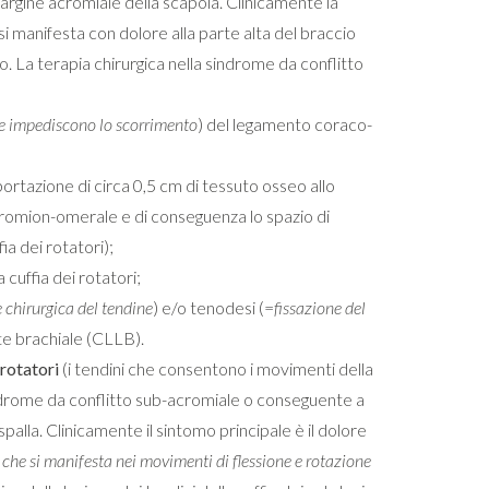
margine acromiale della scapola. Clinicamente la
i manifesta con dolore alla parte alta del braccio
. La terapia chirurgica nella sindrome da conflitto
he impediscono lo scorrimento
) del legamento coraco-
ortazione di circa 0,5 cm di tessuto osseo allo
romion-omerale e di conseguenza lo spazio di
ia dei rotatori);
 cuffia dei rotatori;
 chirurgica del tendine
) e/o tenodesi (=
fissazione del
ite brachiale (CLLB).
 rotatori
(i tendini che consentono i movimenti della
ndrome da conflitto sub-acromiale o conseguente a
palla. Clinicamente il sintomo principale è il dolore
a che si manifesta nei movimenti di flessione e rotazione