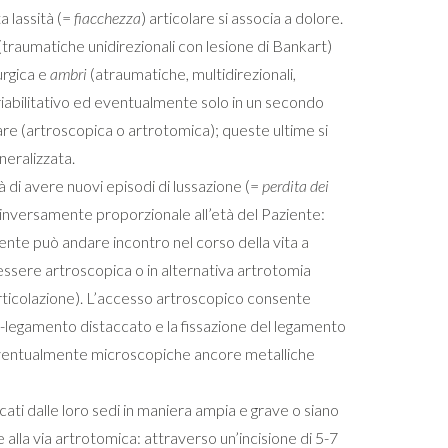
a lassità (=
fiacchezza
) articolare si associa a dolore.
(traumatiche unidirezionali con lesione di Bankart)
urgica e
ambri
(atraumatiche, multidirezionali,
 è riabilitativo ed eventualmente solo in un secondo
re (artroscopica o artrotomica); queste ultime si
neralizzata.
tà di avere nuovi episodi di lussazione (=
perdita dei
 inversamente proporzionale all’età del Paziente:
mente può andare incontro nel corso della vita a
 essere artroscopica o in alternativa artrotomia
’articolazione). L’accesso artroscopico consente
-legamento distaccato e la fissazione del legamento
(ed eventualmente microscopiche ancore metalliche
accati dalle loro sedi in maniera ampia e grave o siano
e alla via artrotomica: attraverso un’incisione di 5-7