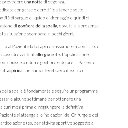
ono prevedere
una notte
di degenza.
edicata con garze e cerotti (da tenere sotto
tità di sangue e liquido di drenaggio e quindi di
sazione di
gonfiore della spalla
, dovuta alla presenza
uesta situazione scompare in pochi giorni.
tta al Paziente la terapia da assumere a domicilio: è
n caso di eventuali
allergie
note. L’applicazione
contribuisce a ridurre gonfiore e dolore. Il Paziente
enti
aspirina
che aumenterebbero il rischio di
tà della spalla è fondamentale seguire un programma
essarie alcune settimane per ottenere una
 alcuni mesi prima di raggiungere la definitiva
Paziente si attenga alle indicazioni del Chirurgo e del
’articolazione (es. per attività sportive soggette a