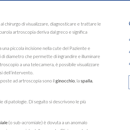
 chirurgo di visualizzare, diagnosticare e trattare le
a parola artroscopia deriva dal greco e significa
a una piccola incisione nella cute del Paziente e
i di diametro che permette di ingrandire e illuminare
artroscopio a una telecamera, è possibile visualizzare
si dell’intervento.
poste ad artroscopia sono il
ginocchio
, la
spalla
,
ie di patologie. Di seguito si descrivono le più
iale
(o sub-acromiale) è dovuta a un anomalo