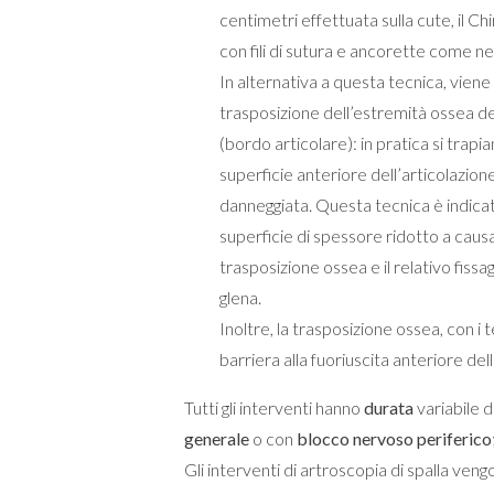
centimetri effettuata sulla cute, il Ch
con fili di sutura e ancorette come ne
In alternativa a questa tecnica, viene
trasposizione dell’estremità ossea de
(bordo articolare): in pratica si trap
superficie anteriore dell’articolazio
danneggiata. Questa tecnica è indicata
superficie di spessore ridotto a causa 
trasposizione ossea e il relativo fissa
glena.
Inoltre, la trasposizione ossea, con i 
barriera alla fuoriuscita anteriore del
Tutti gli interventi hanno
durata
variabile d
generale
o con
blocco nervoso periferico
Gli interventi di artroscopia di spalla veng