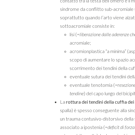
contatto tra la testa dell’omero e il 
sindrome da conflitto sub-acromiale s
soprattutto quando l’arto viene alzato
sottoacromiale consiste in:
lisi (=
liberazione dalle aderenze c
acromiale;
acromionplastica “a minima” (asp
scopo di aumentare lo spazio ac
scorrimento dei tendini della cuff
eventuale sutura dei tendini della
eventuale tenotomia (=r
esezione
tendine
) del capo lungo del bicip
La
rottura dei tendini della cuffia dei
spalla) è spesso conseguente alla si
un trauma contusivo-distorsivo della s
associato a ipostenia (=
deficit di forz