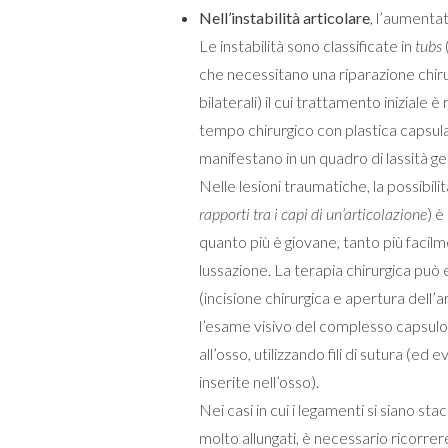
Nell’instabilità articolare
, l’aumentat
Le instabilità sono classificate in
tubs
che necessitano una riparazione chir
bilaterali) il cui trattamento iniziale
tempo chirurgico con plastica capsula
manifestano in un quadro di lassità ge
Nelle lesioni traumatiche, la possibili
rapporti tra i capi di un’articolazione
) è
quanto più è giovane, tanto più facil
lussazione. La terapia chirurgica può
(incisione chirurgica e apertura dell
l’esame visivo del complesso capsulo
all’osso, utilizzando fili di sutura 
inserite nell’osso).
Nei casi in cui i legamenti si siano st
molto allungati, è necessario ricorrer