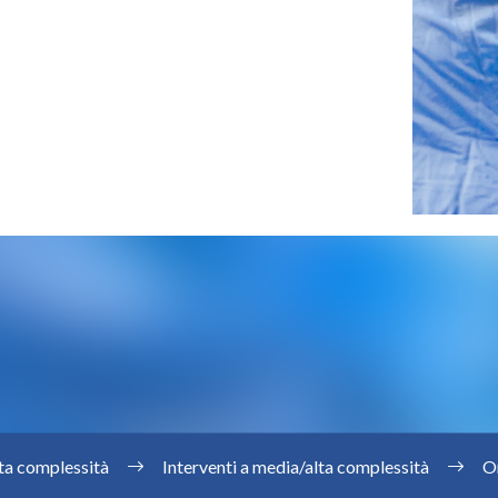
lta complessità
Interventi a media/alta complessità
O