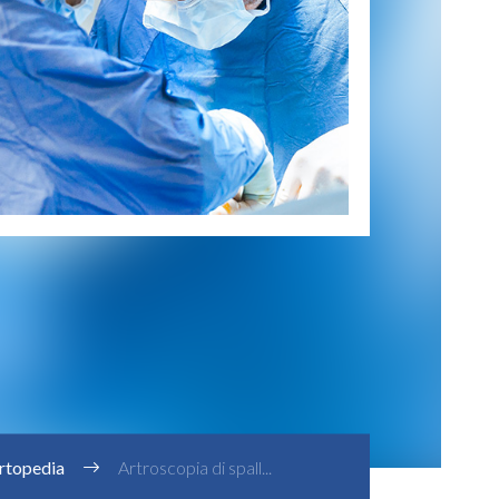
rtopedia
Artroscopia di spall...