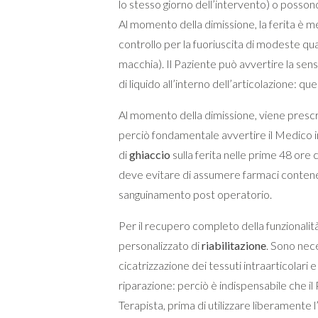
lo stesso giorno dell’intervento) o poss
Al momento della dimissione, la ferita è m
controllo per la fuoriuscita di modeste quan
macchia). Il Paziente può avvertire la sen
di liquido all’interno dell’articolazione: q
Al momento della dimissione, viene prescri
perciò fondamentale avvertire il Medico i
di
ghiaccio
sulla ferita nelle prime 48 ore 
deve evitare di assumere farmaci conten
sanguinamento post operatorio.
Per il recupero completo della funzionali
personalizzato di
riabilitazione
. Sono nec
cicatrizzazione dei tessuti intraarticolari e
riparazione: perciò è indispensabile che il 
Terapista, prima di utilizzare liberamente l