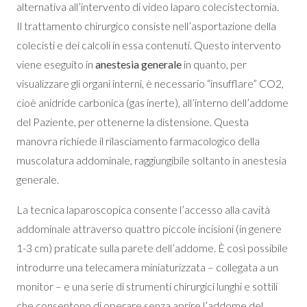
alternativa all’intervento di video laparo colecistectomia.
Il trattamento chirurgico consiste nell’asportazione della
colecisti e dei calcoli in essa contenuti. Questo intervento
viene eseguito in
anestesia generale
in quanto, per
visualizzare gli organi interni, è necessario “insufflare” CO2,
cioè anidride carbonica (gas inerte), all’interno dell’addome
del Paziente, per ottenerne la distensione. Questa
manovra richiede il rilasciamento farmacologico della
muscolatura addominale, raggiungibile soltanto in anestesia
generale.
La tecnica laparoscopica consente l’accesso alla cavità
addominale attraverso quattro piccole incisioni (in genere
1-3 cm) praticate sulla parete dell’addome. È così possibile
introdurre una telecamera miniaturizzata – collegata a un
monitor – e una serie di strumenti chirurgici lunghi e sottili
che consentono di operare senza aprire l’addome del