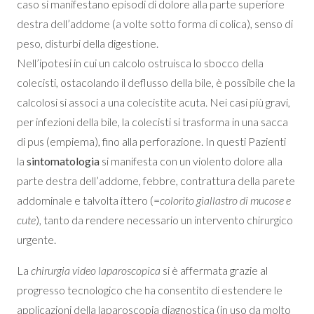
caso si manifestano episodi di dolore alla parte superiore
destra dell’addome (a volte sotto forma di colica), senso di
peso, disturbi della digestione.
Nell’ipotesi in cui un calcolo ostruisca lo sbocco della
colecisti, ostacolando il deflusso della bile, è possibile che la
calcolosi si associ a una colecistite acuta. Nei casi più gravi,
per infezioni della bile, la colecisti si trasforma in una sacca
di pus (empiema), fino alla perforazione. In questi Pazienti
la
sintomatologia
si manifesta con un violento dolore alla
parte destra dell’addome, febbre, contrattura della parete
addominale e talvolta ittero (=
colorito giallastro di mucose e
cute
), tanto da rendere necessario un intervento chirurgico
urgente.
La
chirurgia video laparoscopica
si è affermata grazie al
progresso tecnologico che ha consentito di estendere le
applicazioni della laparoscopia diagnostica (in uso da molto