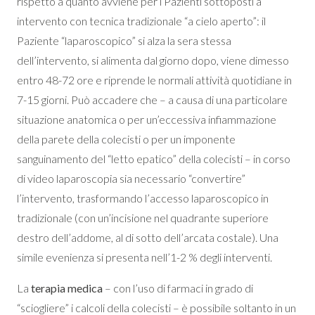
rispetto a quanto avviene per i Pazienti sottoposti a
intervento con tecnica tradizionale “a cielo aperto”: il
Paziente “laparoscopico” si alza la sera stessa
dell’intervento, si alimenta dal giorno dopo, viene dimesso
entro 48-72 ore e riprende le normali attività quotidiane in
7-15 giorni. Può accadere che – a causa di una particolare
situazione anatomica o per un’eccessiva infiammazione
della parete della colecisti o per un imponente
sanguinamento del “letto epatico” della colecisti – in corso
di video laparoscopia sia necessario “convertire”
l’intervento, trasformando l’accesso laparoscopico in
tradizionale (con un’incisione nel quadrante superiore
destro dell’addome, al di sotto dell’arcata costale). Una
simile evenienza si presenta nell’1-2 % degli interventi.
La
terapia medica
– con l’uso di farmaci in grado di
“sciogliere” i calcoli della colecisti – è possibile soltanto in un