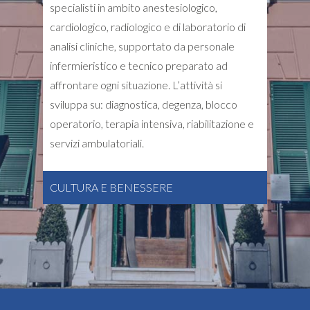
specialisti in ambito anestesiologico,
cardiologico, radiologico e di laboratorio di
analisi cliniche, supportato da personale
infermieristico e tecnico preparato ad
affrontare ogni situazione. L’attività si
sviluppa su: diagnostica, degenza, blocco
operatorio, terapia intensiva, riabilitazione e
servizi ambulatoriali.
CULTURA E BENESSERE