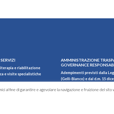
 SERVIZI
AMMINISTRAZIONE TRASP
GOVERNANCE RESPONSAB
iterapia e riabilitazione
Adempimenti previsti dalla Leg
a e visite specialistiche
(Gelli-Bianco) e dal d.m. 15 dic
Qualità, ambiente, sicurezza e 
ici al fine di garantire e agevolare la navigazione e fruizione del sito
Carta dei servizi
oni
Privacy policy
Progetti di ricerca