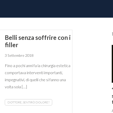
Belli senza soffrire con i
filler
3 Settembre 2018
Fino a pochi anni fa la chirurgia estetica
comportava interventi importanti,
impegnativi, di quelli che si fanno una
volta sola […]
DOTTORE, SENTIRÒ DOLORE?