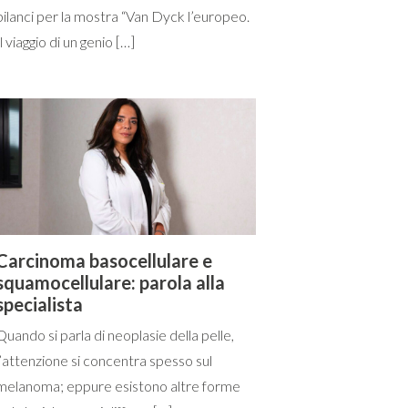
bilanci per la mostra “Van Dyck l’europeo.
Il viaggio di un genio […]
Carcinoma basocellulare e
squamocellulare: parola alla
specialista
Quando si parla di neoplasie della pelle,
l’attenzione si concentra spesso sul
melanoma; eppure esistono altre forme