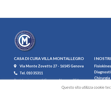
CASA DI CURA VILLA MONTALLEGRO
I NOSTRI
Via Monte Zovetto 27 - 16145 Genova
Fisiokines
Diagnostic
Tel. 010 35311
Chirurgia
Registro imprese di Genova - Numero REA
Degenza
104552
Questo sito utilizza cookie tecn
Convenzi
P.IVA 00967100108
Codice fiscale 80031550108
Capitale sociale versato € 1.464.928,00