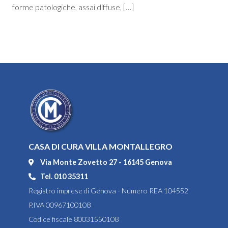
forme patologiche, assai diffuse, […]
CASA DI CURA VILLA MONTALLEGRO
Via Monte Zovetto 27 - 16145 Genova
Tel. 010 35311
Registro imprese di Genova - Numero REA 104552
P.IVA 00967100108
Codice fiscale 80031550108