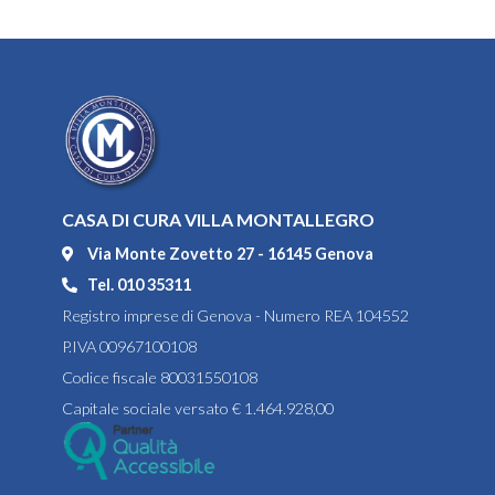
CASA DI CURA VILLA MONTALLEGRO
Via Monte Zovetto 27 - 16145 Genova
Tel. 010 35311
Registro imprese di Genova - Numero REA 104552
P.IVA 00967100108
Codice fiscale 80031550108
Capitale sociale versato € 1.464.928,00