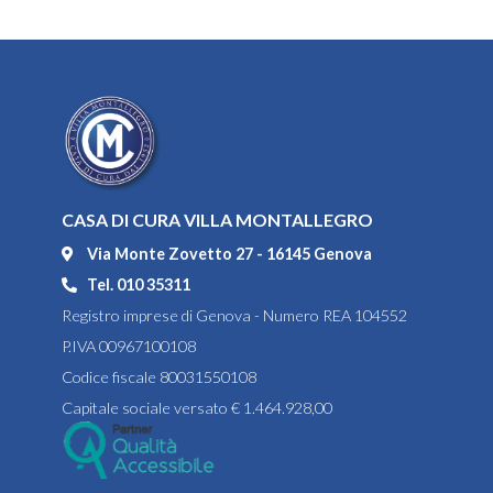
CASA DI CURA VILLA MONTALLEGRO
Via Monte Zovetto 27 - 16145 Genova
Tel. 010 35311
Registro imprese di Genova - Numero REA 104552
P.IVA 00967100108
Codice fiscale 80031550108
Capitale sociale versato € 1.464.928,00