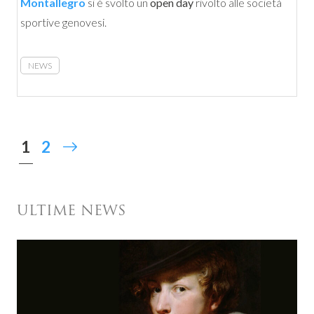
Montallegro
si è svolto un
open day
rivolto alle società
sportive genovesi.
NEWS
1
2
ULTIME NEWS