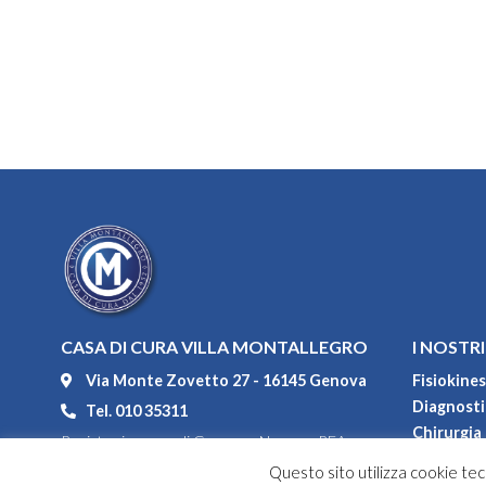
CASA DI CURA VILLA MONTALLEGRO
I NOSTRI
Via Monte Zovetto 27 - 16145 Genova
Fisiokines
Diagnostic
Tel. 010 35311
Chirurgia
Registro imprese di Genova - Numero REA
Degenza
104552
Questo sito utilizza cookie tecn
Convenzi