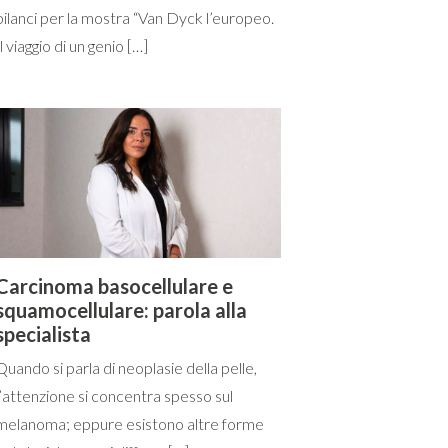
bilanci per la mostra “Van Dyck l’europeo.
Il viaggio di un genio […]
Carcinoma basocellulare e
squamocellulare: parola alla
specialista
Quando si parla di neoplasie della pelle,
l’attenzione si concentra spesso sul
melanoma; eppure esistono altre forme