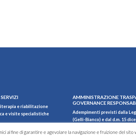
 SERVIZI
AMMINISTRAZIONE TRASP
GOVERNANCE RESPONSAB
iterapia e riabilitazione
Adempimenti previsti dalla Leg
a e visite specialistiche
(Gelli-Bianco) e dal d.m. 15 dic
Qualità, ambiente, sicurezza e 
ici al fine di garantire e agevolare la navigazione e fruizione del sito
Carta dei servizi
oni