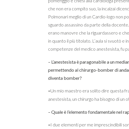
pomeriggio e chiesi alla cardiologa presen
che non era compito suo, la incalzai dice
Polmonari meglio di un Cardio-logo non po
sguardo assassino da parte della docente.
erano manovre che la riguardassero e che
in quanto il più titolato. L’aula si svuotò e i
competenze del medico anestesista, fu pa
– L’anestesista è paragonabile a un media
permettendo al chirurgo-bomber di andare
diventa bomber?
Un mio maestro era solito dire questa fr
«
anestesista, un chirurgo ha bisogno di un 
– Quale è l’elemento fondamentale nel rap
I due elementi per me imprescindibili sono
«