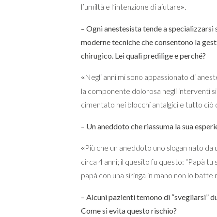
l’umiltà e l’intenzione di aiutare
.
»
– Ogni anestesista tende a specializzarsi 
moderne tecniche che consentono la gest
chirugico. Lei quali predilige e perché?
Negli anni mi sono appassionato di aneste
«
la componente dolorosa negli interventi si
cimentato nei blocchi antalgici e tutto ci
– Un aneddoto che riassuma la sua esperi
Più che un aneddoto uno slogan nato da 
«
circa 4 anni; il quesito fu questo: “Papà tu 
papà con una siringa in mano non lo batte
– Alcuni pazienti temono di “svegliarsi” du
Come si evita questo rischio?