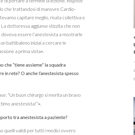
te di portare a termine la lezione. Rispose
ndo che trattandosi di manovre Cardio-
tevamo capitare meglio, risata collettiva e
 La dottoressa aggiunse stizzita che non
 doveva essere l’anestesista a mostrarle
n un battibaleno iniziai a cercare le
ssione a prima vista
.
»
no che “tiene assieme” la squadra
 in rete? O anche l’anestesista spesso
ase: “Un buon chirurgo si merita un bravo
ottimo anestesista!”
.
»
porto tra anestesista a paziente?
 quelli validi per tutti i medici ovvero