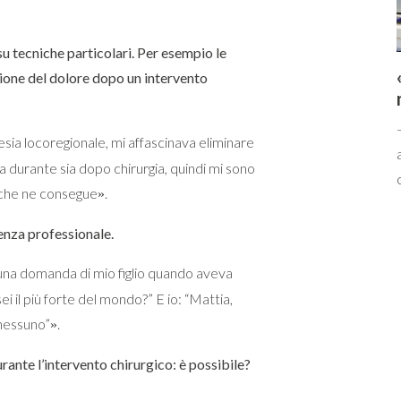
su tecniche particolari. Per esempio le
ione del dolore dopo un intervento
sia locoregionale, mi affascinava eliminare
a durante sia dopo chirurgia, quindi mi sono
ò che ne consegue
.
»
enza professionale.
una domanda di mio figlio quando aveva
sei il più forte del mondo?” E io: “Mattia,
 nessuno”
.
»
rante l’intervento chirurgico: è possibile?