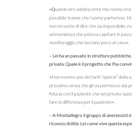
uando ero adolescente mio nonno era so
«Q
possibile tranne che l’uomo partorisse. M
non mi sento di dire che sia impossibile, m
un’evenienza che poteva capitare in passa
monitoraggio che lasciano poco al caso
.
»
– Lei ha un passato in strutture pubbliche,
privata. Quale è il progetto che l’ha conv
Non essere uno dei tanti ”operai” della s
«
prossimo senza che gli sia permesso dai pr
fiducia con il paziente che nel privato spe
fare la differenza per il paziente
.
»
– A Montallegro il gruppo di anestesisti è
riconoscibilità. Lei come vive questa esp