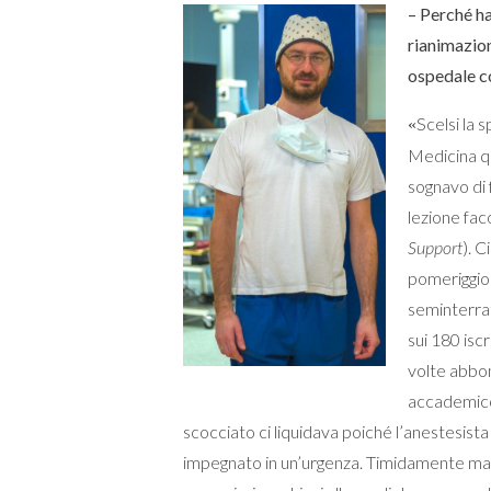
– Perché ha
rianimazion
ospedale co
Scelsi la 
«
Medicina q
sognavo di 
lezione fac
Support
). 
pomeriggio 
seminterra
sui 180 isc
volte abbo
accademico
scocciato ci liquidava poiché l’anestesist
impegnato in un’urgenza. Timidamente manif