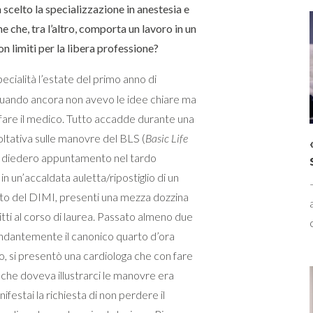
 scelto la specializzazione in anestesia e
e che, tra l’altro, comporta un lavoro in un
n limiti per la libera professione?
specialità l’estate del primo anno di
uando ancora non avevo le idee chiare ma
fare il medico. Tutto accadde durante una
oltativa sulle manovre del BLS (
Basic Life
Ci diedero appuntamento nel tardo
in un’accaldata auletta/ripostiglio di un
to del DIMI, presenti una mezza dozzina
ritti al corso di laurea. Passato almeno due
ndantemente il canonico quarto d’ora
, si presentò una cardiologa che con fare
a che doveva illustrarci le manovre era
estai la richiesta di non perdere il