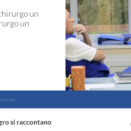
chirurgo un
irurgo un
na siri...
gro si raccontano