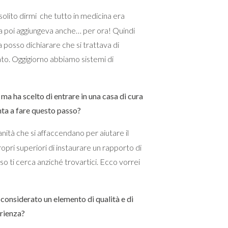
lito dirmi che tutto in medicina era
a poi aggiungeva anche… per ora! Quindi
a posso dichiarare che si trattava di
to. Oggigiorno abbiamo sistemi di
 ma ha scelto di entrare in una casa di cura
inta a fare questo passo?
anità che si affaccendano per aiutare il
opri superiori di instaurare un rapporto di
sso ti cerca anziché trovartici. Ecco vorrei
 considerato un elemento di qualità e di
erienza?