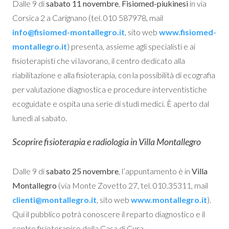
Dalle 9 di
sabato 11 novembre
,
Fisiomed-piukinesi
in via
Corsica 2 a Carignano (tel. 010 587978, mail
info@fisiomed-montallegro.it
, sito web
www.fisiomed-
montallegro.it
) presenta, assieme agli specialisti e ai
fisioterapisti che vi lavorano, il centro dedicato alla
riabilitazione e alla fisioterapia, con la possibilità di ecografia
per valutazione diagnostica e procedure interventistiche
ecoguidate e ospita una serie di studi medici. È aperto dal
lunedì al sabato.
Scoprire fisioterapia e radiologia in Villa Montallegro
Dalle 9 di
sabato 25 novembre
, l’appuntamento è in
Villa
Montallegro
(via Monte Zovetto 27, tel. 010.35311, mail
clienti@montallegro.it
, sito web
www.montallegro.it
).
Qui il pubblico potrà conoscere il reparto diagnostico e il
centro fisioterapico della Casa di Cura.