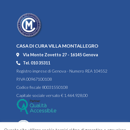
CASA DI CURA VILLA MONTALLEGRO
Via Monte Zovetto 27 - 16145 Genova
Tel. 010 35311
Registro imprese di Genova - Numero REA 104552
P.IVA 00967100108
Codice fiscale 80031550108
Capitale sociale versato € 1.464.928,00