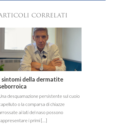
ARTICOLI CORRELATI
I sintomi della dermatite
seborroica
Una desquamazione persistente sul cuoio
capelluto o la comparsa di chiazze
arrossate ai lati del naso possono
rappresentare i primi […]