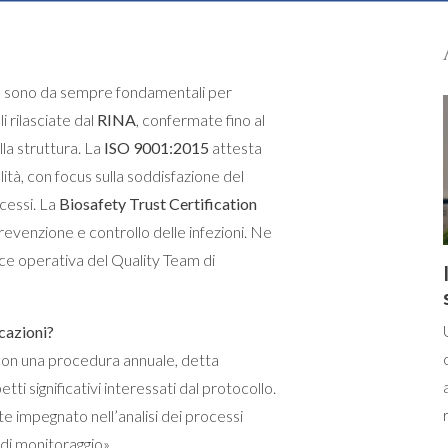
nte sono da sempre fondamentali per
i rilasciate dal
RINA
, confermate fino al
la struttura. La
ISO 9001:2015
attesta
alità, con focus sulla soddisfazione del
ocessi. La
Biosafety Trust Certification
revenzione e controllo delle infezioni. Ne
ice operativa del Quality Team di
icazioni?
, con una procedura annuale, detta
etti significativi interessati dal protocollo.
e impegnato nell’analisi dei processi
i di monitoraggio».