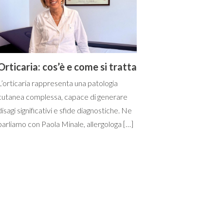
Orticaria: cos’è e come si tratta
L’orticaria rappresenta una patologia
cutanea complessa, capace di generare
disagi significativi e sfide diagnostiche. Ne
parliamo con Paola Minale, allergologa […]