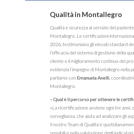
Qualità in Montallegro
Qualità e sicurezza al servizio del pazie
Montallegro. Le certificazioni internazional
2026, testimoniano gli elevati standard del
l’efficacia del sistema di gestione della qu
cliente e il miglioramento continuo dei pr
evidenzia l’impegno di Montallegro nella p
parliamo con
Emanuela Anelli
, coordinatr
Montallegro.
– Qual è il percorso per ottenere le certif
«La ricertificazione avviene ogni tre anni
sorveglianza, che aiuta ad analizzare gli asp
Il nostro Team di Qualità è quotidianament
sensibili e nella valutazione degli indicator