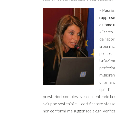
– Possiam
rapprese
aiutano 
«Esatto. 
dall’app
si pianifi
processo
Un’aziend
perfezion
migliora
chiamano 
quindi un
prestazioni complessive, consentendo la c
sviluppo sostenibile. Il certificatore ste
non conformi, ma suggerisce a ogni verifi