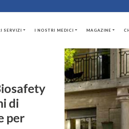
I SERVIZI
I NOSTRI MEDICI
MAGAZINE
C
iosafety
i di
e per