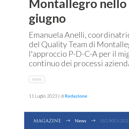
Montallegro nello
giugno
Emanuela Anelli, coordinatri
del Quality Team di Montalleg
l'approccio P-D-C-A per il m
continuo dei processi azienda
NEWS
11 Luglio 2023
|
di
Redazione
MAGAZINE
News
ISO 9001:2015 