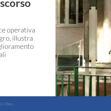
 scorso
ce operativa
ro, illustra
iglioramento
li
e Bios...