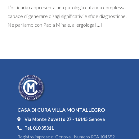
L’orticaria rappresenta una patologia cutanea complessa,
capace di generare disagi significativi e sfide diagnostiche.
Ne parliamo con Paola Minale, allergologa […]
CASA DI CURA VILLA MONTALLEGRO
Via Monte Zovetto 27 - 16145 Genova
Tel. 010 35311
Registro imprese di Genova - Numero REA 104552