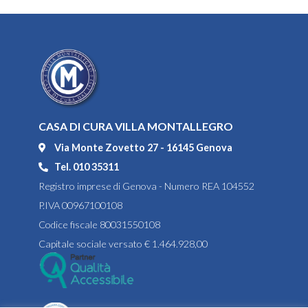
CASA DI CURA VILLA MONTALLEGRO
Via Monte Zovetto 27 - 16145 Genova
Tel. 010 35311
Registro imprese di Genova - Numero REA 104552
P.IVA 00967100108
Codice fiscale 80031550108
Capitale sociale versato € 1.464.928,00