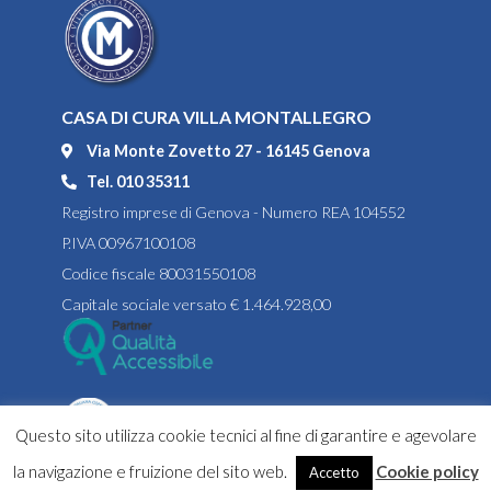
CASA DI CURA VILLA MONTALLEGRO
Via Monte Zovetto 27 - 16145 Genova
Tel. 010 35311
Registro imprese di Genova - Numero REA 104552
P.IVA 00967100108
Codice fiscale 80031550108
Capitale sociale versato € 1.464.928,00
Questo sito utilizza cookie tecnici al fine di garantire e agevolare
la navigazione e fruizione del sito web.
Cookie policy
Accetto