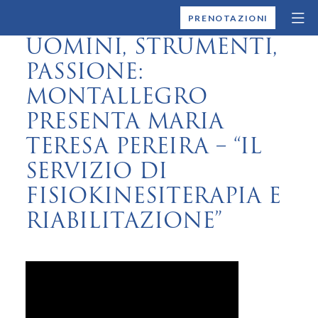
MONTALLEGRO
PRENOTAZIONI
UOMINI, STRUMENTI,
PASSIONE:
MONTALLEGRO
PRESENTA MARIA
TERESA PEREIRA – “IL
SERVIZIO DI
FISIOKINESITERAPIA E
RIABILITAZIONE”