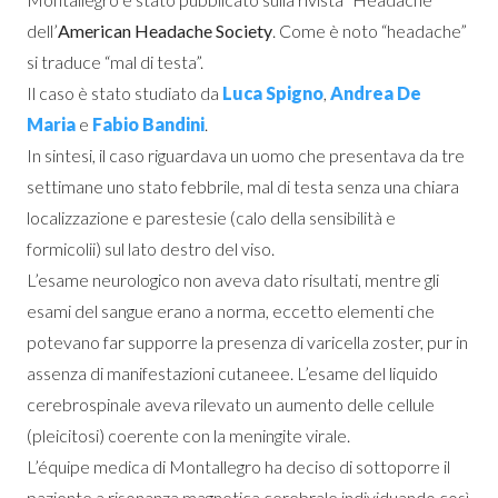
dell’
American Headache Society
. Come è noto “headache”
si traduce “mal di testa”.
Il caso è stato studiato da
Luca Spigno
,
Andrea De
Maria
e
Fabio Bandini
.
In sintesi, il caso riguardava un uomo che presentava da tre
settimane uno stato febbrile, mal di testa senza una chiara
localizzazione e parestesie (calo della sensibilità e
formicolii) sul lato destro del viso.
L’esame neurologico non aveva dato risultati, mentre gli
esami del sangue erano a norma, eccetto elementi che
potevano far supporre la presenza di varicella zoster, pur in
assenza di manifestazioni cutaneee. L’esame del liquido
cerebrospinale aveva rilevato un aumento delle cellule
(pleicitosi) coerente con la meningite virale.
L’équipe medica di Montallegro ha deciso di sottoporre il
paziente a risonanza magnetica cerebrale individuando così