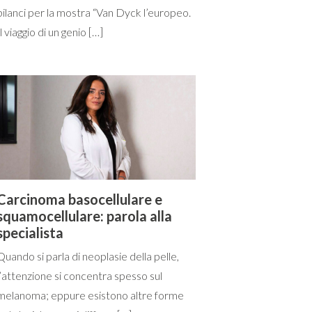
bilanci per la mostra “Van Dyck l’europeo.
Il viaggio di un genio […]
Carcinoma basocellulare e
squamocellulare: parola alla
specialista
Quando si parla di neoplasie della pelle,
l’attenzione si concentra spesso sul
melanoma; eppure esistono altre forme