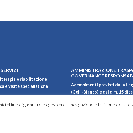
 SERVIZI
AMMINISTRAZIONE TRASP
GOVERNANCE RESPONSAB
iterapia e riabilitazione
Adempimenti previsti dalla Leg
a e visite specialistiche
(Gelli-Bianco) e dal d.m. 15 dic
Qualità, ambiente, sicurezza e 
ici al fine di garantire e agevolare la navigazione e fruizione del sito
Carta dei servizi
oni
Privacy policy
Progetti di ricerca