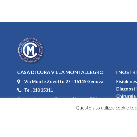
CASA DI CURA VILLA MONTALLEGRO
I NOSTRI
Via Monte Zovetto 27 - 16145 Genova
Fisiokines
Diagnostic
Tel. 010 35311
Chirurgia
Registro imprese di Genova - Numero REA
Degenza
104552
Questo sito utilizza cookie tecn
Convenzi
P.IVA 00967100108
Codice fiscale 80031550108
Capitale sociale versato € 1.464.928,00